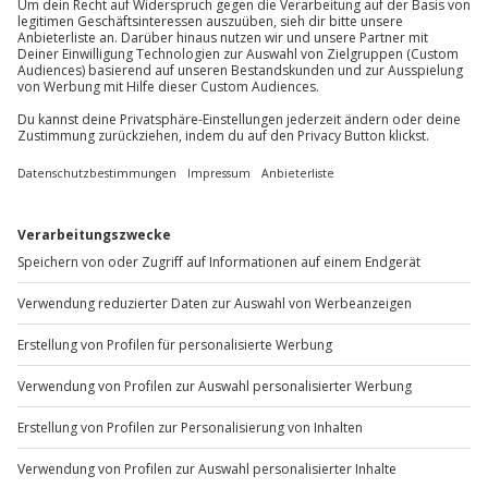
außer an bundesweiten Feiertagen:
Teilnehmer
Mo-Fr: 8-20 Uhr | Sa: 10-16 Uhr
Gutschein gültig für 1 Person
Gruppengröße: 4-10 Personen
Du möchtest als Firma bestellen?
Sichere Dir attraktive Firmenkunden Vorteile.
+49 89 / 60 60 89 700
Mo-Fr: 9-17 Uhr
b2b@jochen-schweizer.de
www.b2b.jochen-schweizer.de/
Artikelnummer
:
61468
Andere Produkte entdecken