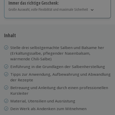
Immer das richtige Geschenk:
Große Auswahl, volle Flexibilität und maximale Sicherheit
Große Auswahl
Über 9.000 Erlebnisse.
Volle Flexibilität
Jeder Gutschein für alle Erlebnisse einlösbar.
Inhalt
Maximale Sicherheit
10 Jahre gültig & verlängerbar.
Stelle drei selbstgemachte Salben und Balsame her
(Erkältungssalbe, pflegender Nasenbalsam,
wärmende Chili-Salbe)
Einführung in die Grundlagen der Salbenherstellung
Tipps zur Anwendung, Aufbewahrung und Abwandlung
der Rezepte
Betreuung und Anleitung durch einen professionellen
Kursleiter
Material, Utensilien und Ausrüstung
Dein Werk als Andenken zum Mitnehmen