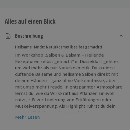
Alles auf einen Blick
Beschreibung
Heilsame Hände: Naturkosmetik selbst gemacht!
Im Workshop „Salben & Balsam – Heilende
Rezepturen selbst gemacht“ in Düsseldorf geht es
um viel mehr als nur Naturkosmetik. Du kreierst
duftende Balsame und heilsame Salben direkt mit
deinen Händen – ganz ohne Vorkenntnisse, aber
mit umso mehr Freude. In entspannter Atmosphäre
lernst du, wie du Wirkkraft aus Pflanzen sinnvoll
nutzt, z. B. zur Linderung von Erkältungen oder
Muskelverspannung. Als Highlight rührst du dein
eigenes Chiliöl an und verwandelst es in eine
Mehr Lesen
wärmende Salbe. Verwende nur biologisch reine
Inhaltsstoffe und erfahre, wie du deine persönliche