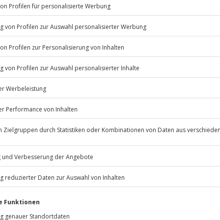
Listenansicht
© OpenStreetMaps
icht
erminen verfügbar
 nach Absprache mit dem
Jochen Schweizer
GmbH
Mühldorfstraße 8
81671
München
eiten, außer an bundesweiten