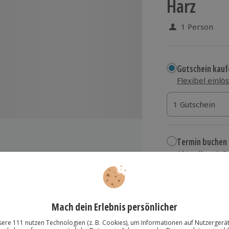
Harz
1 Person
Gutschein kauf
Flexibel einlö
1 Gutschein
1 Gutschein
1 Gutschein
Termin buchen
Aktuell an 1 O
Wähle im nächs
199,90 €
tellen im Harz mit Hammer und
zzgl. Versand
(inkl.
sionierten Mineraloge mit Feld-