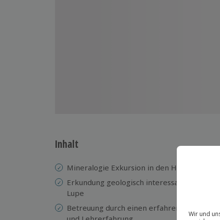
Inhalt
Mineralogie Exkursion in den Harz
Erkundung geologisch interessanter Funds
Lupe
​​Betreuung durch einen erfahrenen und pas
und Lehrerfahrung