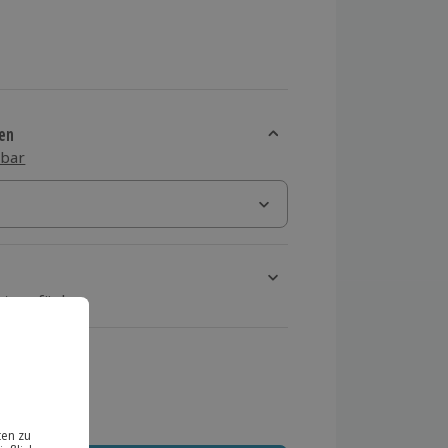
en
sbar
rt verfügbar
ten Schritt einen Termin aus
 MwSt.)