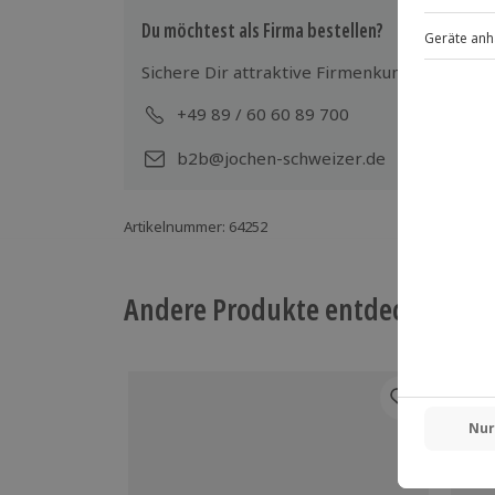
Du möchtest als Firma bestellen?
Sichere Dir attraktive Firmenkunden Vorteile
+49 89 / 60 60 89 700
Mo-
b2b@jochen-schweizer.de
Artikelnummer
:
64252
Andere Produkte entdecken