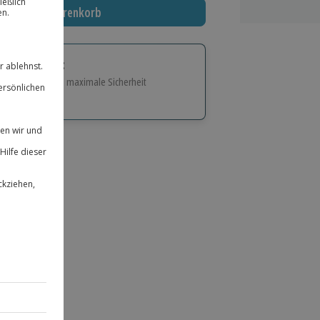
In den Warenkorb
tige Geschenk:
e Flexibilität und maximale Sicherheit
hl
bnisse.
ität
 für alle Erlebnisse einlösbar.
herheit
 & verlängerbar.