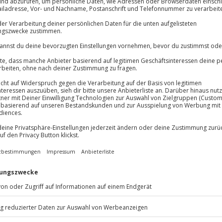
Immer das rich
Große Auswahl, voll
Große Auswa
Über 9.000 Erle
tet dir ein praxisnahes
Volle Flexibil
dem Kurs für Einsteiger führt
Jeder Gutschein
annenden Fundstellen in der
Maximale Sic
digen Leitung von Mathias
10 Jahre gültig
pe Mineralien finden und
ird draußen greifbar, deine
iche Betreuung sorgt dafür, dass
 lernst. Der Mineralienkurs Harz
 Wissen und Natur zu einem
rde Teil dieser spannenden