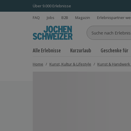
Über 9.000 Erlebnisse
FAQ
Jobs
B2B
Magazin
Erlebnispartner w
Suche nach Erlebnisse
Alle Erlebnisse
Kurzurlaub
Geschenke für
Home
/
Kunst, Kultur & Lifestyle
/
Kunst & Handwerk
Bild 1 von 4