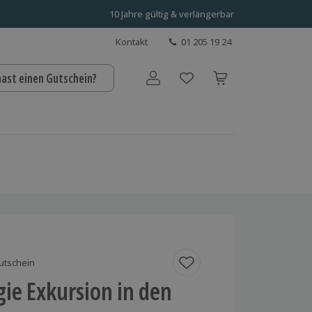
10 Jahre gültig & verlängerbar
Kontakt
01 205 19 24
hast einen Gutschein?
Benutzerkonto
utschein
ie Exkursion in den