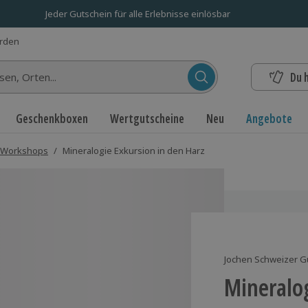
Jeder Gutschein für alle Erlebnisse einlösbar
erden
Du 
n...
Geschenkboxen
Wertgutscheine
Neu
Angebote
 Workshops
/
Mineralogie Exkursion in den Harz
Jochen Schweizer G
Mineralog