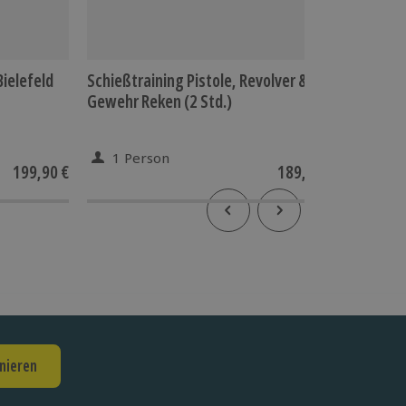
ielefeld
Schießtraining Pistole, Revolver &
Female 
Gewehr Reken (2 Std.)
Reichen
Reic
1 Person
1 Pe
199,90 €
189,90 €
nieren