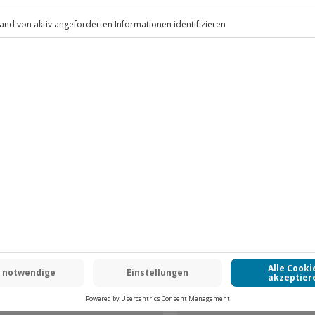
.
Fr: 9-17 Uhr
www.b2b.jochen-schweizer.de/