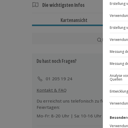
Die wichtigsten Infos
Dauer
Kartenansicht
Ca. 6 Stunden
Verfügbarkeit / Termine
Karte in Großans
Ganzjährig sonntags zu bestimmten T
Du hast noch Fragen?
Teilnahmebedingungen
Mindestalter: 18 Jahre
Teilnahme für Personen mit Handicap
01 205 19 24
Veranstalter möglich
Kontakt & FAQ
Teilnehmer
Du erreichst uns telefonisch zu folgenden Z
Gutschein gültig für 1 Person
Feiertagen:
Gruppengröße: 1-8 Personen
Mo-Fr: 8-20 Uhr | Sa: 10-16 Uhr