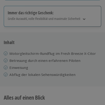
Immer das richtige Geschenk:
Große Auswahl, volle Flexibilität und maximale Sicherheit
Große Auswahl
Über 9.000 Erlebnisse.
Volle Flexibilität
Jeder Gutschein für alle Erlebnisse einlösbar.
Inhalt
Maximale Sicherheit
10 Jahre gültig & verlängerbar.
Motorgleitschirm-Rundflug im Fresh Breeze X-Citor
Betreuung durch einen erfahrenen Piloten
Einweisung
Abflug der lokalen Sehenswürdigkeiten
Alles auf einen Blick