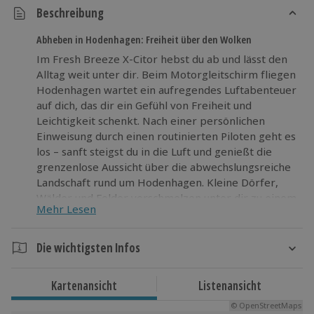
Beschreibung
Abheben in Hodenhagen: Freiheit über den Wolken
Im Fresh Breeze X-Citor hebst du ab und lässt den
Alltag weit unter dir. Beim Motorgleitschirm fliegen
Hodenhagen wartet ein aufregendes Luftabenteuer
auf dich, das dir ein Gefühl von Freiheit und
Leichtigkeit schenkt. Nach einer persönlichen
Einweisung durch einen routinierten Piloten geht es
los – sanft steigst du in die Luft und genießt die
grenzenlose Aussicht über die abwechslungsreiche
Landschaft rund um Hodenhagen. Kleine Dörfer,
Wälder und Felder verschmelzen unter dir zu einem
Mehr Lesen
faszinierenden Gesamtbild. Du spürst den Wind im
Gesicht und die Spannung in jeder Kurve – ein
Erlebnis, das ganz neue Perspektiven eröffnet.
Die wichtigsten Infos
Wage etwas Neues und freu dich auf ein
Dauer
Flugabenteuer, das dich nachhaltig begeistert!
Kartenansicht
Listenansicht
Ca. 30 Minuten (Gesamtdauer: ca. 45 Minuten)
© OpenStreetMaps