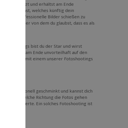
n Szene gesetzt und erhältst am Ende
cheiden kannst, welches künftig dein
en, um professionelle Bilder schießen zu
teressiert oder von dem du glaubst, dass es als
Fotoshootings bist du der Star und wirst
n zu machen, am Ende unvorteilhaft auf den
en. Mach dir mit einem unserer Fotoshootings
irst professionell geschminkt und kannst dich
n hast, in welche Richtung die Fotos gehen
mmt der Experte. Ein solches Fotoshooting ist