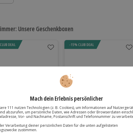
 immer:
Unsere Geschenkboxen
CLUB DEAL
-15% CLUB DEAL
chenkbox Happy Birthday
Geschenkbox Besondere
Nächte
Für 1-2 Personen
Für 2 Personen
Freie Erlebnis-Auswahl an
Freie Auswahl aus ca. 290