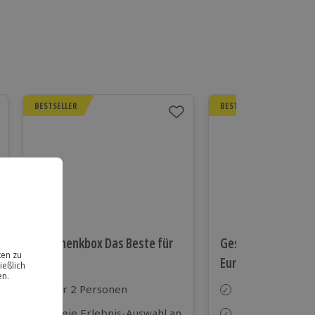
BESTSELLER
BESTSELLER
Geschenkbox Das Beste für
Geschenkbox Städ
Euch
Europa
Für 2 Personen
Für 2 Personen
Freie Erlebnis-Auswahl an
Freie Hotel-Au