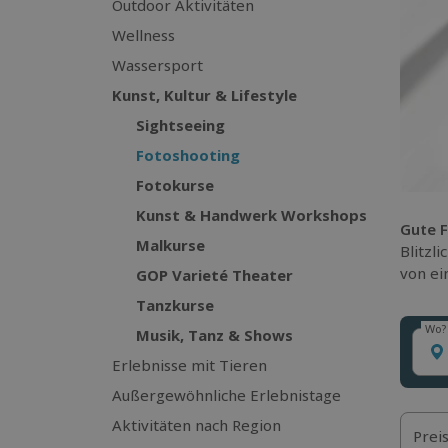
Outdoor Aktivitäten
Wellness
Wassersport
Kunst, Kultur & Lifestyle
Sightseeing
Fotoshooting
Fotokurse
Kunst & Handwerk Workshops
Gute 
Malkurse
Blitzl
von ei
GOP Varieté Theater
Tanzkurse
Wo?
Musik, Tanz & Shows
Wo?
Erlebnisse mit Tieren
Außergewöhnliche Erlebnistage
Aktivitäten nach Region
Prei