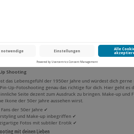
eitung vom Experten ✔
 & Sexy Fotoshooting
u dich einmal von deiner verruchten Seite zeigen willst, liegst
perfekt in Szene gesetzt und erhältst im Anschluss erotische F
 besprüht, das im Licht einzigartig reflektiert und tolle Scha
 Meisterwerk.
 alle, die es sinnlich mögen ✔
lvolle, erotische Bilder ✔
zigartige Lichteffekte mit Wassertropfen ✔
-Up Shooting
bst das Lebensgefühl der 1950er Jahre und würdest dich gerne 
n Pin-Up-Fotoshooting genau das richtige für dich. Hier geht es 
sinnliche Seite dezent zum Ausdruck zu bringen. Make-up und Fr
ne Ikone der 50er Jahre aussehen wirst.
 Fans der 50er Jahre ✔
rstyling und Make-up inbegriffen ✔
zigartige Fotos mit subtiler Erotik ✔
ooting mit deinen Lieben