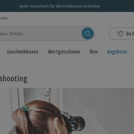
Jeder Gutschein für alle Erlebnisse einlösbar
erden
Du 
n...
Geschenkboxen
Wertgutscheine
Neu
Angebote
shooting