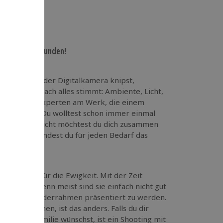
und deinen Freunden!
tphone oder der Digitalkamera knipst,
i denen einfach alles stimmt: Ambiente, Licht,
ich sind hier Experten am Werk, die einem
räsentieren. Du wolltest schon immer einmal
fühlen? Vielleicht möchtest du dich zusammen
? Bei uns findest du für jeden Bedarf das
gel nichts für die Ewigkeit. Mit der Zeit
ssenheit, denn meist sind sie einfach nicht gut
in einem Bilderrahmen präsentiert zu werden.
gs entstehen, ist das anders. Falls du dir
 deiner Familie wünschst, ist ein Shooting mit