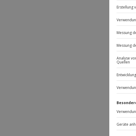
Wie z
Such
Könn
Gibt e
du ver
Weitere
und ver