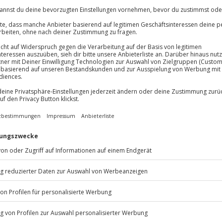
ca. 1.700 Orten
Unterkünften
Aktueller Preis
199,90 €
Aktueller
309,90 €
In den Warenkorb
In den Warenkorb