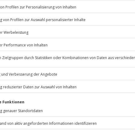
ufrieden bist du mit diesen
ergebnissen?
en wir etwas besser machen?
Bitte gi
s zum Beispiel Filter oder etwas anderes, das
misst?
 Informationen dazu, wie wir deine Daten verwenden
arbeiten, findest du in unserer
Datenschutzerklärung
.