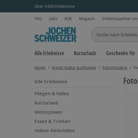
Über 9.000 Erlebnisse
FAQ
Jobs
B2B
Magazin
Erlebnispartner w
Suche nach Erlebnisse
Alle Erlebnisse
Kurzurlaub
Geschenke für
Home
/
Kunst, Kultur & Lifestyle
/
Fotoshooting
/
Fo
Foto
Alle Erlebnisse
Fliegen & Fallen
Kurzurlaub
Motorpower
Essen & Trinken
Indoor Aktivitäten