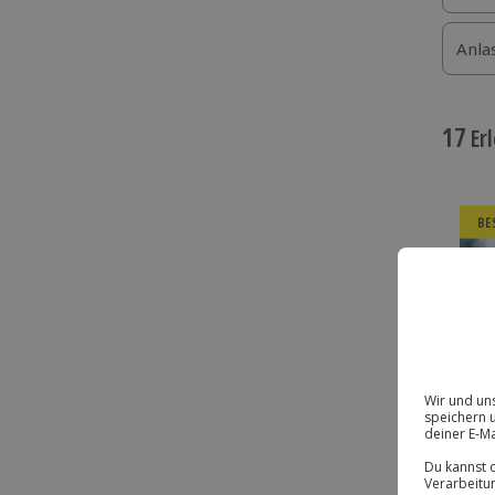
Anla
17
Erl
BE