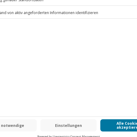
.
Fr: 9-17 Uhr
www.b2b.jochen-schweizer.de/
-15% CLUB DEAL