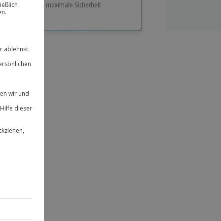
e Flexibilität und maximale Sicherheit
hl
bnisse.
ität
 für alle Erlebnisse einlösbar.
herheit
 & verlängerbar.