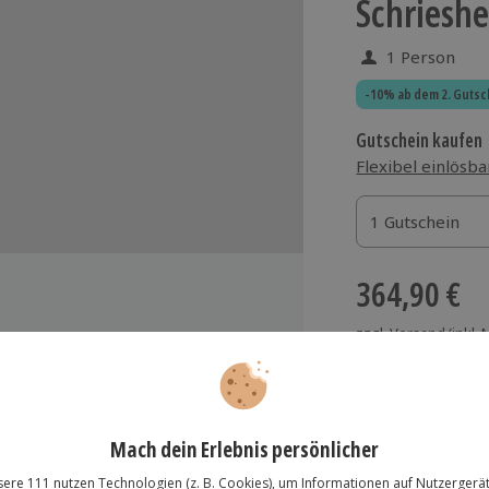
Schriesh
1 Person
-10% ab dem 2. Gutsc
Gutschein kaufen
Flexibel einlösba
1 Gutschein
1 Gutschein
1 Gutschein
364,90 €
zzgl. Versand
(inkl.
ür persönlichen Erfolg
 hindern, ein selbstbestimmtes
durch verschiedene Methoden
Immer das rich