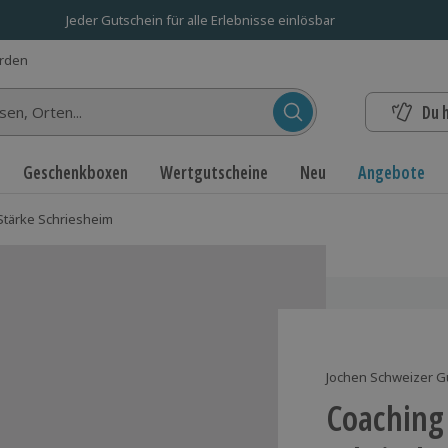
Jeder Gutschein für alle Erlebnisse einlösbar
erden
Du 
n...
Geschenkboxen
Wertgutscheine
Neu
Angebote
Stärke Schriesheim
Jochen Schweizer G
Coaching