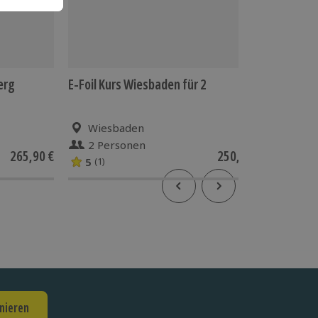
erg
E-Foil Kurs Wiesbaden für 2
Rheinrom
Wiesbaden
Mai
2 Personen
2 P
265,90 €
250,90 €
5
(1)
nieren