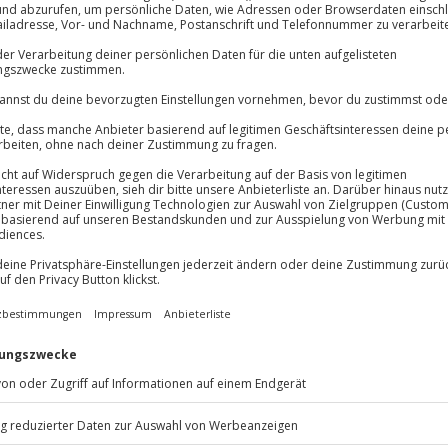
et und individuelle Lösungen
Große Auswahl, voll
Große Auswa
Über 9.000 Erle
Volle Flexibil
Jeder Gutschein
Maximale Sic
10 Jahre gültig
mentale Stärke!
leiter im Alltag, die zunehmende
ck. Doch wie kannst du selbst in
eiben? Wie schaffst du es
 wie geplant?
Der Schlüssel zum
im Coaching für mentale Stärke
hrene Mental-Trainerin dabei,
tressresistenter zu werden.
den, die dich daran hindern, ein
führen.
mögliche dir ein