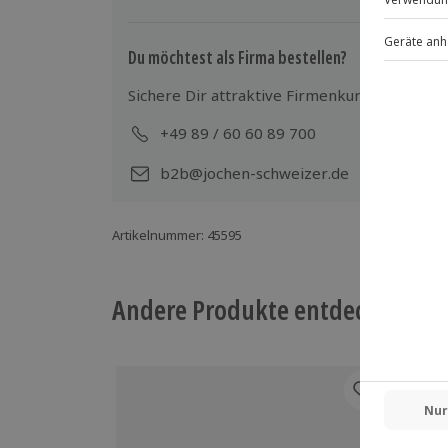
Du möchtest als Firma bestellen?
Sichere Dir attraktive Firmenkunden Vorteile
+49 89 / 60 60 89 700
Mo-
b2b@jochen-schweizer.de
Artikelnummer
:
45595
Andere Produkte entdecken