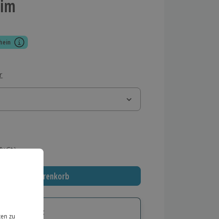
eim
hein
r
 MwSt.)
In den Warenkorb
tige Geschenk: