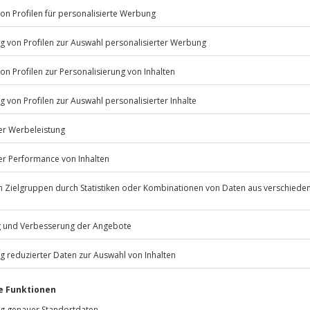
ng für mentale Stärke in
Listenansicht
© OpenStreetMaps
icht
erfügbar
 wird Einverständnis der Eltern
Jochen Schweizer
GmbH
Mühldorfstraße 8
81671
München
eiten, außer an bundesweiten