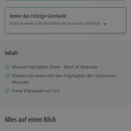
Immer das richtige Geschenk:
Große Auswahl, volle Flexibilität und maximale Sicherheit
Große Auswahl
Über 9.000 Erlebnisse.
Volle Flexibilität
Jeder Gutschein für alle Erlebnisse einlösbar.
Inhalt
Maximale Sicherheit
10 Jahre gültig & verlängerbar.
Musical Starlights Show - Best of Musicals
Showprogramm mit den Highlights der schönsten
Musicals
Freie Platzwahl vor Ort
Alles auf einen Blick