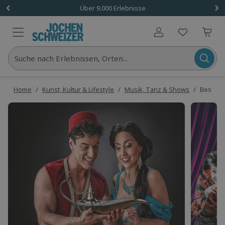
Über 9.000 Erlebnisse
Benutzerkonto
Suche nach Erlebnissen, Orten...
Home
/
Kunst, Kultur & Lifestyle
/
Musik, Tanz & Shows
/
Best of