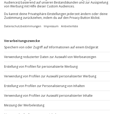
Du möchtest als Firma bestellen?
Kleiderordnung: dem Anlass entsprechend
Sichere Dir attraktive Firmenkunden Vorteile.
+49 89 / 60 60 89 700
Mo-Fr: 9-17 Uhr
b2b@jochen-schweizer.de
www.b2b.jochen-schweizer.de/
Artikelnummer
:
48216
Andere Produkte entdecken