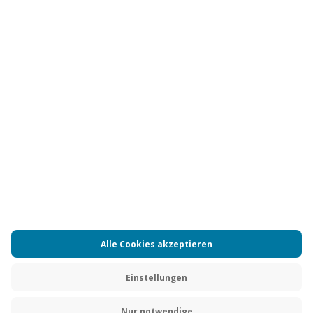
Vertrag widerrufen
FAQs
Kontakt
Zahlungsarten
Über uns
Magazin
Jobs
Partnerprogramm
Versand und Lieferung
Presse
AGB
Cookie Einstellungen
Datenschutz
Nutzungsbedingungen
Online-Marktplatz
Barrierefreiheit
Compliance
Impressum
RECHNUNG