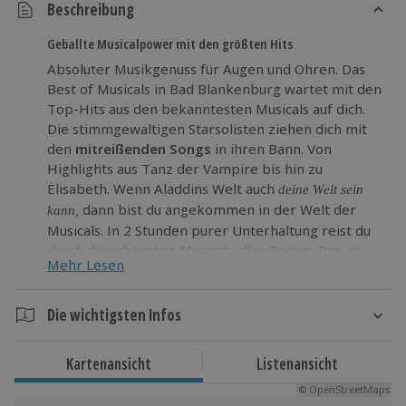
Beschreibung
Geballte Musicalpower mit den größten Hits
Absoluter Musikgenuss für Augen und Ohren. Das
Best of Musicals in Bad Blankenburg wartet mit den
Top-Hits aus den bekanntesten Musicals auf dich.
Die stimmgewaltigen Starsolisten ziehen dich mit
den
mitreißenden Songs
in ihren Bann. Von
Highlights aus Tanz der Vampire bis hin zu
Elisabeth. Wenn Aladdins Welt auch
deine Welt sein
dann bist du angekommen in der Welt der
kann,
Musicals. In 2 Stunden purer Unterhaltung reist du
durch die schönsten Musicals aller Zeiten. Das ist
Mehr Lesen
der Kurztrip deines Lebens.
Mach dich bereit
für eine einmaliges Erlebnis beim Best of
Die wichtigsten Infos
Musicals in Bad Blankenburg.
Dauer
Kartenansicht
Listenansicht
Ca. 2 Stunden
© OpenStreetMaps