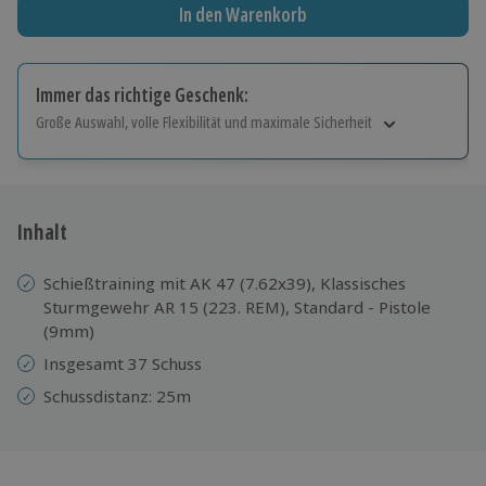
In den Warenkorb
Immer das richtige Geschenk:
Große Auswahl, volle Flexibilität und maximale Sicherheit
Große Auswahl
Über 9.000 Erlebnisse.
Volle Flexibilität
Jeder Gutschein für alle Erlebnisse einlösbar.
Inhalt
Maximale Sicherheit
10 Jahre gültig & verlängerbar.
Schießtraining mit AK 47 (7.62x39), Klassisches
Sturmgewehr AR 15 (223. REM), Standard - Pistole
(9mm)
Insgesamt 37 Schuss
Schussdistanz: 25m