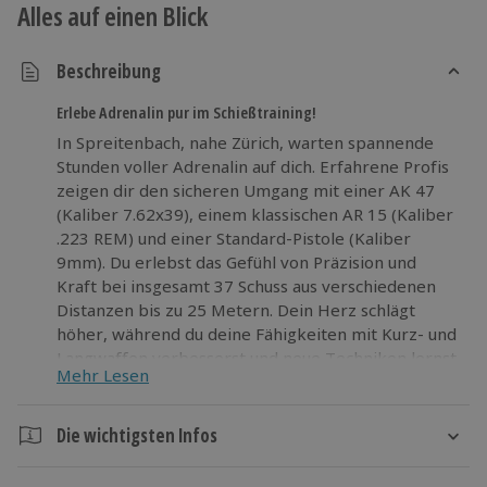
Alles auf einen Blick
Beschreibung
Erlebe Adrenalin pur im Schießtraining!
In Spreitenbach, nahe Zürich, warten spannende
Stunden voller Adrenalin auf dich. Erfahrene Profis
zeigen dir den sicheren Umgang mit einer AK 47
(Kaliber 7.62x39), einem klassischen AR 15 (Kaliber
.223 REM) und einer Standard-Pistole (Kaliber
9mm). Du erlebst das Gefühl von Präzision und
Kraft bei insgesamt 37 Schuss aus verschiedenen
Distanzen bis zu 25 Metern. Dein Herz schlägt
höher, während du deine Fähigkeiten mit Kurz- und
Langwaffen verbesserst und neue Techniken lernst.
Mehr Lesen
Das ultimative Schusstraining für alle
Abenteuerlustigen in der Region Zürich! Erlebe das
ultimative Schießtraining in Spreitenbach: Spüre
Die wichtigsten Infos
den Nervenkitzel und lerne den sicheren Umgang
Dauer
mit verschiedenen Waffen. Gönn dir jetzt dieses