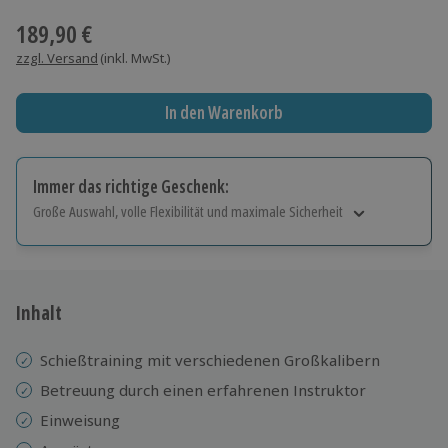
189,90 €
zzgl. Versand
(inkl. MwSt.)
In den Warenkorb
Immer das richtige Geschenk:
Große Auswahl, volle Flexibilität und maximale Sicherheit
Große Auswahl
Über 9.000 Erlebnisse.
Volle Flexibilität
Jeder Gutschein für alle Erlebnisse einlösbar.
Inhalt
Maximale Sicherheit
10 Jahre gültig & verlängerbar.
Schießtraining mit verschiedenen Großkalibern
​​Betreuung durch einen erfahrenen Instruktor
Einweisung