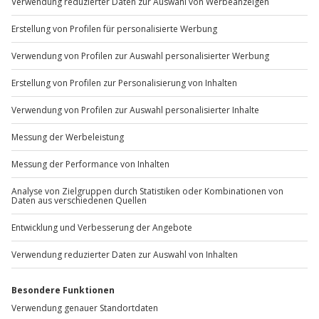
Du möchtest als Firma bestellen?
Sichere Dir attraktive Firmenkunden Vorteile.
+49 89 / 60 60 89 700
Mo-Fr: 9-17 Uhr
b2b@jochen-schweizer.de
www.b2b.jochen-schweizer.de/
Artikelnummer
:
35011
Andere Produkte entdecken