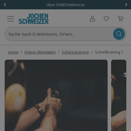
Über 9.000 Erlebnisse
Benutzerkonto
Suche nach Erlebnissen, Orten...
Home
/
Indoor Aktivitäten
/
Schiesstraining
/
Schießtraining Ober