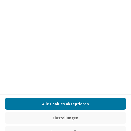
Vertrag widerrufen
FAQs
Kontakt
Zahlungsarten
Über uns
Magazin
Jobs
Partnerprogramm
Versand und Lieferung
Presse
AGB
Cookie Einstellungen
Datenschutz
Nutzungsbedingungen
Online-Marktplatz
Barrierefreiheit
Compliance
Impressum
RECHNUNG