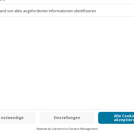
.
Fr: 9-17 Uhr
www.b2b.jochen-schweizer.de/
 CLUB DEAL