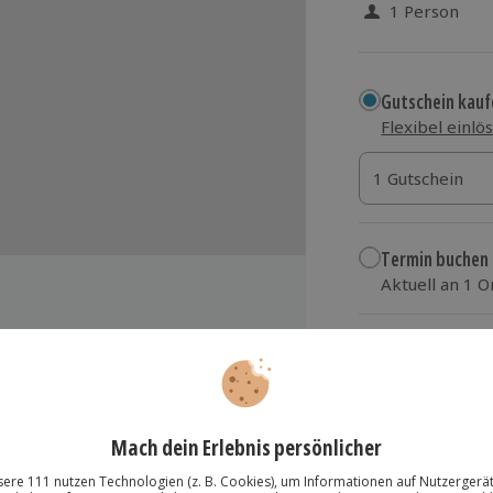
1 Person
Gutschein kauf
Flexibel einlö
1 Gutschein
1 Gutschein
1 Gutschein
Termin buchen
Aktuell an 1 O
Wähle im nächs
69,90 €
zzgl. Versand
(inkl.
änge-Menü mit jeweils einem