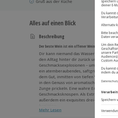
Gruß aus der Küche
Alles auf einen Blick
Beschreibung
Der beste Wein ist ein offener Wein
Dir kann niemand das Wasser reichen? De
den Alltag hinter dir zurück und gönn‘ dir
Geschmacksexplosionen – umgeben von Na
ein atemberaubendes, saftgrünes Seitenta
dem Gut, inmitten von tiefen Wäldern u
in den Genuss von aromatischen Weinen, d
Zunge prickeln. Eine wahre Entdeckungsto
Geschmacksknospen. Als Extraportion Ga
außerdem ein exquisites drei-Gänge-Menü 
bezirzen.
Mehr Lesen
Was du heute kannst entkorken das versc