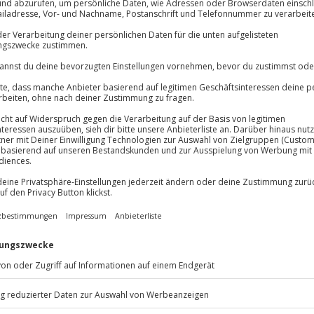
Immer das rich
Große Auswahl, voll
Große Auswa
Über 9.000 Erle
Volle Flexibil
Jeder Gutschein
n Wein aber ganz bestimmt! Lass
Maximale Sic
 eine Auszeit mit delikaten
10 Jahre gültig
tur pur! In Oberwesel lernst du
l des Mittelrheins kennen. Auf
nd weiten Weinbergen, kommst du
ie beim Weintasting auf deiner
ur für deine
umenfreuden wartet hier
darauf dich und deine Sinne zu
hiebe nicht auf morgen? Ab mit