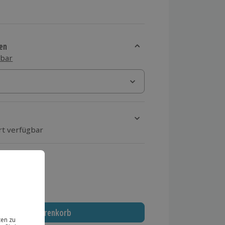
en
sbar
rt verfügbar
ten Schritt einen Termin aus
 MwSt.)
In den Warenkorb