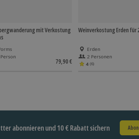
bergwanderung mit Verkostung
Weinverkostung Erden für 
ms
orms
Erden
 Person
2 Personen
79,90 €
4
(6)
ter abonnieren und 10 € Rabatt sichern
Abon