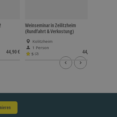
2
Weinseminar in Zeilitzheim
Weinber
(Rundfahrt & Verkostung)
Ahrtal
Kolitzheim
Bad
1 Person
1 Pe
44,90 €
44,90 €
5
4
(2)
(3)
nieren