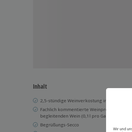
Inhalt
2,5-stündige Weinverkostung in Oberwesel
Fachlich kommentierte Weinprobe und 3-G
begleitenden Wein (0,1l pro Gang)
Begrüßungs-Secco