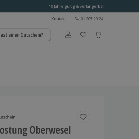
10 Jahre gültig & verlängerbar
Kontakt
01 205 19 24
hast einen Gutschein?
Benutzerkonto
utschein
ostung Oberwesel