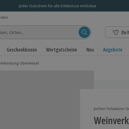
Jeder Gutschein für alle Erlebnisse einlösbar
erden
Du 
n...
Geschenkboxen
Wertgutscheine
Neu
Angebote
erkostung Oberwesel
Jochen Schweizer G
Weinverk