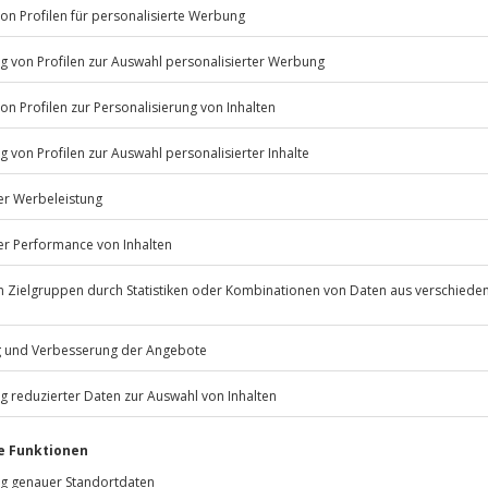
Listenansicht
© OpenStreetMaps
icht
ügbar.
Jochen Schweizer
GmbH
Mühldorfstraße 8
81671
München
eiten, außer an bundesweiten