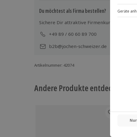
Du möchtest als Firma bestellen?
Sichere Dir attraktive Firmenkunden Vorteile
+49 89 / 60 60 89 700
Mo-
b2b@jochen-schweizer.de
Artikelnummer
:
42074
Andere Produkte entdecken
-15%