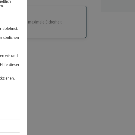
tige Geschenk:
e Flexibilität und maximale Sicherheit
hl
bnisse.
ität
 für alle Erlebnisse einlösbar.
herheit
 & verlängerbar.