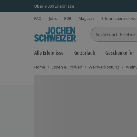
Über 9.000 Erlebnisse
FAQ
Jobs
B2B
Magazin
Erlebnispartner w
Suche nach Erlebnisse
Alle Erlebnisse
Kurzurlaub
Geschenke für
Home
/
Essen & Trinken
/
Weinverkostung
/
Weinv
Bild 1 von 2