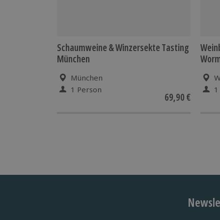
Schaumweine & Winzersekte Tasting
Wein
München
Wor
München
W
1 Person
1
69,90 €
Newslet