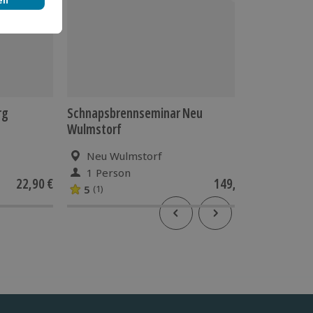
rg
Schnapsbrennseminar Neu
Gin Sem
Wulmstorf
Neu Wulmstorf
an 8
1 Person
1 Pe
22,90 €
149,90 €
5
4.3
(1)
(