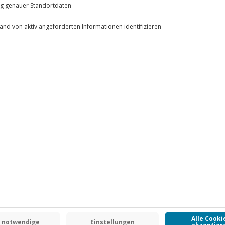
.
Fr: 9-17 Uhr
www.b2b.jochen-schweizer.de/
 CLUB DEAL