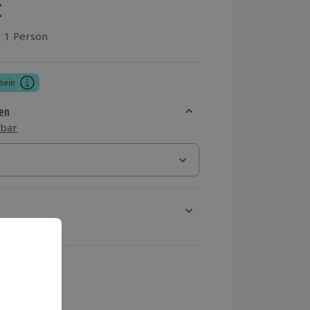
t
1 Person
aus 1 Bewertungen
hein
en
sbar
rt verfügbar
ten Schritt einen Termin aus
 MwSt.)