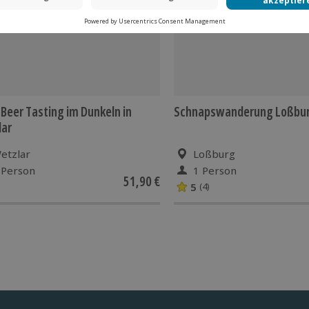
 Beer Tasting im Dunkeln in
Schnapswanderung Loßbu
lar
etzlar
Loßburg
 Person
1 Person
51,90 €
5
(4)