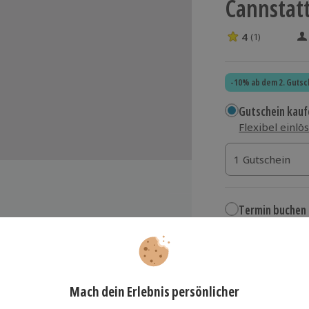
Cannstat
4
(1)
4 Sterne von 5 
-10% ab dem 2. Gutsc
Gutschein kauf
Flexibel einlö
1 Gutschein
1 Gutschein
1 Gutschein
Termin buchen
Aktuell an 1 O
Wähle im nächs
 und internationalen Weinen
54,90 €
zzgl. Versand
(inkl.