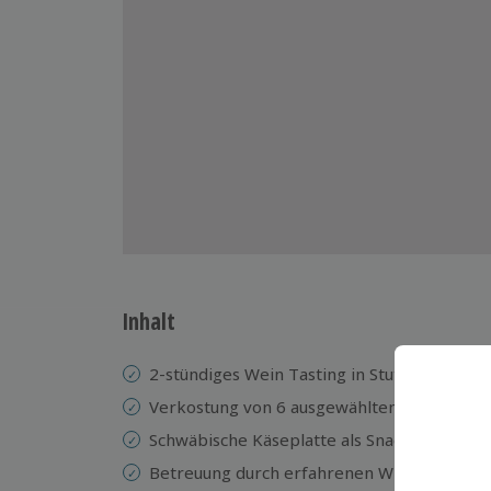
Inhalt
2-stündiges Wein Tasting in Stuttgart
Verkostung von 6 ausgewählten regionalen
Schwäbische Käseplatte als Snack
Betreuung durch erfahrenen Winzer