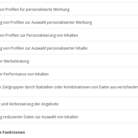
Listenansicht
erfügbar
© OpenStreetMaps
icht
Jochen Schweizer
GmbH
Mühldorfstraße 8
81671
München
eiten, außer an bundesweiten