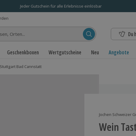
Jeder Gutschein für alle Erlebnisse einlösbar
erden
Du 
n...
Geschenkboxen
Wertgutscheine
Neu
Angebote
Stuttgart Bad Cannstatt
Jochen Schweizer G
Wein Tast