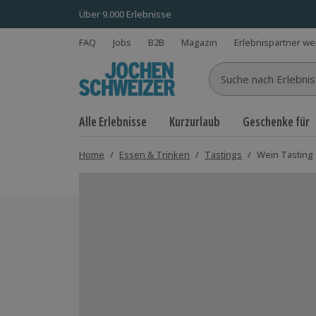
Über 9.000 Erlebnisse
FAQ
Jobs
B2B
Magazin
Erlebnispartner w
Suche nach Erlebnisse
Alle Erlebnisse
Kurzurlaub
Geschenke für
Home
/
Essen & Trinken
/
Tastings
/
Wein Tasting 
Bild 1 von 3