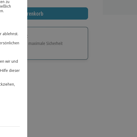
In den Warenkorb
tige Geschenk:
e Flexibilität und maximale Sicherheit
hl
bnisse.
ität
 für alle Erlebnisse einlösbar.
herheit
 & verlängerbar.