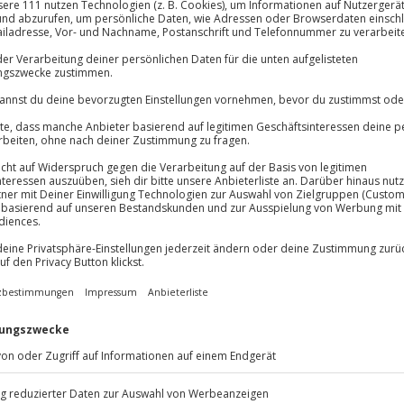
, Softdrinks)
Immer das rich
Große Auswahl, voll
Große Auswa
Über 9.000 Erle
der Zunge zergeht. Du bist beim
Volle Flexibil
nternationale und regionale
Jeder Gutschein
dein erfahrener Winzer gibt dir
Maximale Sic
ierende Bandbreite des Weins
.
10 Jahre gültig
 bis Grauburgunder. Die Auswahl
bsaft genießt du eine
 aus herzhaftem Käse und
iv eine abwechslungsreiche
ein Tasting in Stuttgart.