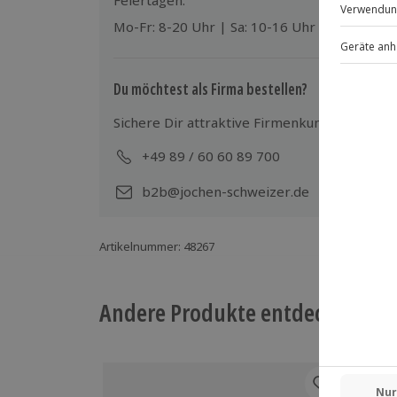
Feiertagen:
Mo-Fr: 8-20 Uhr | Sa: 10-16 Uhr
Du möchtest als Firma bestellen?
Sichere Dir attraktive Firmenkunden Vorteile
+49 89 / 60 60 89 700
Mo-
b2b@jochen-schweizer.de
Artikelnummer
:
48267
Andere Produkte entdecken
-15%