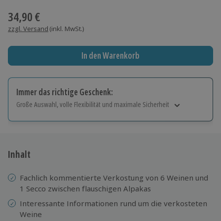
34,90 €
zzgl. Versand
(inkl. MwSt.)
In den Warenkorb
Immer das richtige Geschenk:
Große Auswahl, volle Flexibilität und maximale Sicherheit
Große Auswahl
Über 9.000 Erlebnisse.
Volle Flexibilität
Jeder Gutschein für alle Erlebnisse einlösbar.
Inhalt
Maximale Sicherheit
10 Jahre gültig & verlängerbar.
Fachlich kommentierte Verkostung von 6 Weinen und
1 Secco zwischen flauschigen Alpakas
Interessante Informationen rund um die verkosteten
Weine