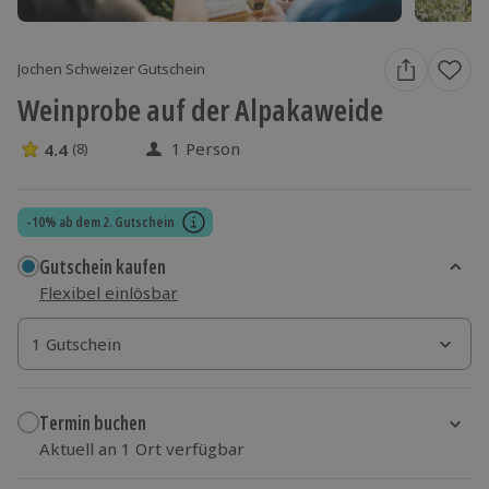
Jochen Schweizer Gutschein
Weinprobe auf der Alpakaweide
1 Person
4.4
(8)
4.4 Sterne von 5 aus 8 Bewertungen
-10% ab dem 2. Gutschein
Gutschein kaufen
Flexibel einlösbar
1 Gutschein
1 Gutschein
1 Gutschein
Termin buchen
Aktuell an 1 Ort verfügbar
Wähle im nächsten Schritt einen Termin aus