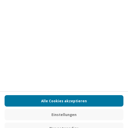
Vertrag widerrufen
FAQs
Kontakt
Zahlungsarten
Über uns
Magazin
Jobs
Partnerprogramm
Versand und Lieferung
Presse
AGB
Cookie Einstellungen
Datenschutz
Nutzungsbedingungen
Online-Marktplatz
Barrierefreiheit
Compliance
Impressum
RECHNUNG