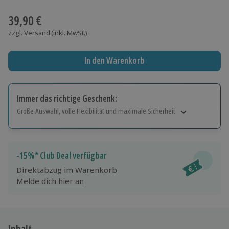
Wähle im nächsten Schritt einen Termin aus
39,90 €
zzgl. Versand
(inkl. MwSt.)
In den Warenkorb
Immer das richtige Geschenk:
Große Auswahl, volle Flexibilität und maximale Sicherheit
Große Auswahl
Über 9.000 Erlebnisse.
Volle Flexibilität
-15%* Club Deal verfügbar
Jeder Gutschein für alle Erlebnisse einlösbar.
Direktabzug im Warenkorb
Maximale Sicherheit
Melde dich hier an
10 Jahre gültig & verlängerbar.
Inhalt