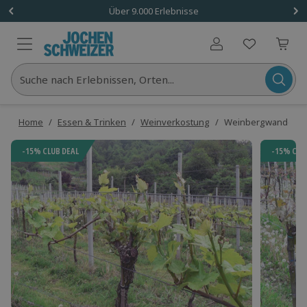
Über 9.000 Erlebnisse
Benutzerkonto
Suche nach Erlebnissen, Orten...
Home
/
Essen & Trinken
/
Weinverkostung
/
Weinbergwanderung
-15% CLUB DEAL
-15% CLU