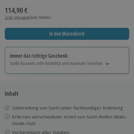
114,90 €
zzgl. Versand
(inkl. MwSt.)
In den Warenkorb
Immer das richtige Geschenk:
Große Auswahl, volle Flexibilität und maximale Sicherheit
Große Auswahl
Über 9.000 Erlebnisse.
Volle Flexibilität
Jeder Gutschein für alle Erlebnisse einlösbar.
Inhalt
Maximale Sicherheit
10 Jahre gültig & verlängerbar.
Zubereitung von Sushi unter fachkundiger Anleitung
Erlernen verschiedener Arten von Sushi-Rollen (Maki,
Inside-Out)
Vorbereitung aller Zutaten