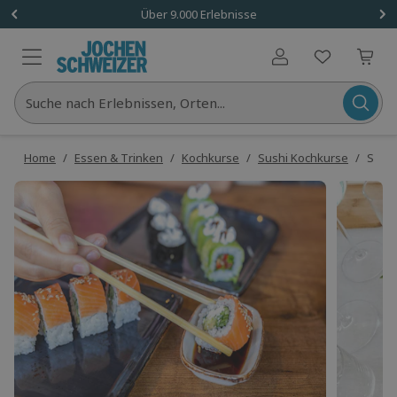
Über 9.000 Erlebnisse
Benutzerkonto
Suche nach Erlebnissen, Orten...
Home
/
Essen & Trinken
/
Kochkurse
/
Sushi Kochkurse
/
Sush