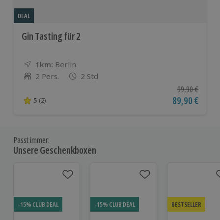
DEAL
Gin Tasting für 2
1km:
Entfernung
Standort
Berlin
2 Pers.
2 Std
Anzahl der Teilnehmer
Ursprünglicher
99,90 €
Aktueller Pre
89,90 €
5
(2)
5 von 5 Sternen basierend auf 2 Bewertungen
Passt immer:
Unsere Geschenkboxen
-15% CLUB DEAL
-15% CLUB DEAL
BESTSELLER