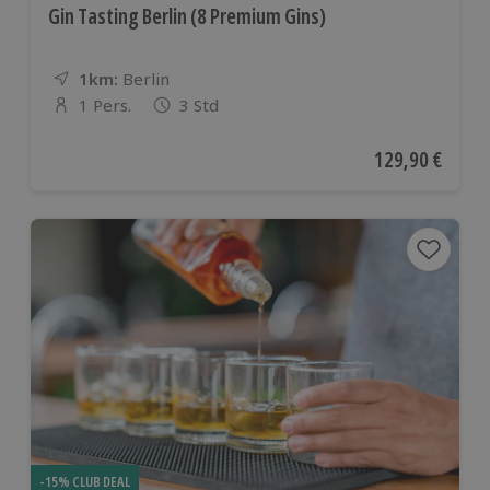
Gin Tasting Berlin (8 Premium Gins)
1km:
Entfernung
Standort
Berlin
1 Pers.
3 Std
Anzahl der Teilnehmer
Aktueller Preis
129,90 €
-15% CLUB DEAL