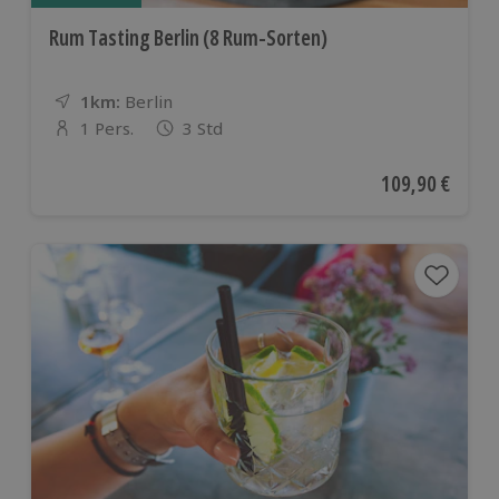
Rum Tasting Berlin (8 Rum-Sorten)
1km:
Entfernung
Standort
Berlin
1 Pers.
3 Std
Anzahl der Teilnehmer
Aktueller Preis
109,90 €