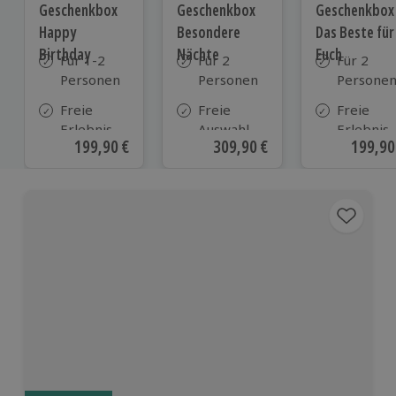
Geschenkbox
Geschenkbox
Geschenkbox
Happy
Besondere
Das Beste für
Birthday
Nächte
Euch
Für 1-2
Für 2
Für 2
Personen
Personen
Persone
Freie
Freie
Freie
Erlebnis-
Auswahl
Erlebnis-
Aktueller Preis
199,90 €
Aktueller Preis
309,90 €
Aktuell
199,90
Auswahl
aus ca. 290
Auswahl
an ca.
Unterkünften
an ca. 82
1.700
Orten
Orten