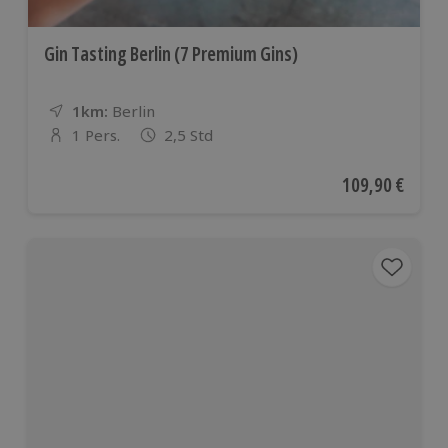
Gin Tasting Berlin (7 Premium Gins)
1km:
Entfernung
Standort
Berlin
1 Pers.
2,5 Std
Anzahl der Teilnehmer
Aktueller Preis
109,90 €