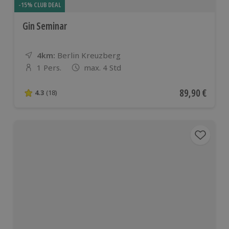
-15% CLUB DEAL
Gin Seminar
4km:
Entfernung
Standort
Berlin Kreuzberg
1 Pers.
max. 4 Std
Anzahl der Teilnehmer
Aktueller Pre
89,90 €
4.3
(18)
4.3 von 5 Sternen basierend auf 18 Bewertungen