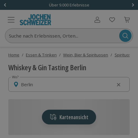
Über 9.000 Erlebnisse
Benutzerkonto
Suche nach Erlebnissen, Orten...
Home
/
Essen & Trinken
/
Wein, Bier & Spirituosen
/
Spirituosen 
Whiskey & Gin Tasting Berlin
Wo?
Wo?
Kartenansicht