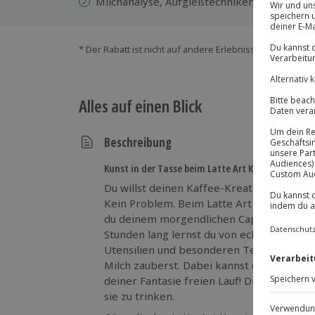
Milchanalyse, Aufgießtechniken, Signature
* Der Rabatt ist nicht auf andere Erlebnisse bei der Ein
Alles auf einen Blick
Beschreibung
Kunst in der Tasse beim Latte Art Kurs
Du willst deinen Kaffee-Kreationen noch
Kein Problem. Beim Latte Art Kurs in Sul
du deinem morgendlichen Cappuccino den le
Stunden lang lernst du von echten Profis, 
Utensilien und besonderen Techniken
at
Milch zauberst. Dabei kannst du hier orde
deiner Fantasie freien Lauf! Die Meisterw
sie zu trinken.