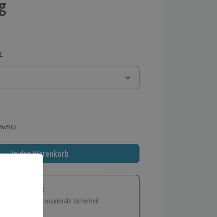
g
r
 MwSt.)
In den Warenkorb
tige Geschenk:
e Flexibilität und maximale Sicherheit