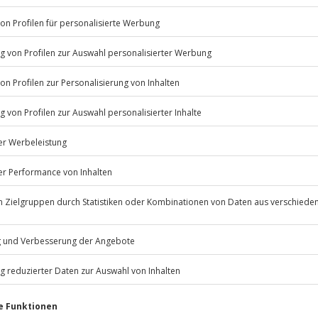
-Rosenberg und werde zum
Kaffee-
Listenansicht
© OpenStreetMaps
icht
ügbar.
 nach Absprache mit dem
Jochen Schweizer
GmbH
Mühldorfstraße 8
81671
München
eiten, außer an bundesweiten