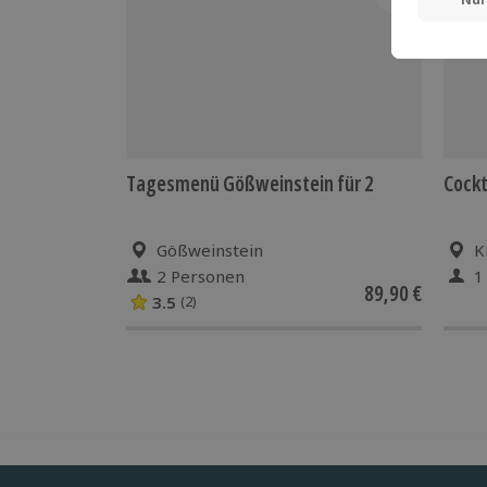
Tagesmenü Gößweinstein für 2
Cockt
Gößweinstein
K
2 Personen
1
89,90 €
3.5
(2)