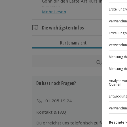
Gönn dir den Latte Art Kurs in Sulzbach
Künstler
!
Mehr Lesen
Die wichtigsten Infos
Dauer
Kartenansicht
Ca. 2,5 Stunden
Verfügbarkeit / Termine
Karte in Großans
Ganzjährig zu bestimmten Terminen verf
Du hast noch Fragen?
Teilnahmebedingungen
Teilnahme für Personen mit Handicap
Veranstalter möglich
01 205 19 24
Kontakt & FAQ
Teilnehmer
Gutschein gültig für 1 Person
Du erreichst uns telefonisch zu folgenden Z
Gruppengröße: 2-4 Personen