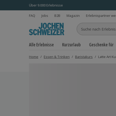
Über 9.000 Erlebnisse
FAQ
Jobs
B2B
Magazin
Erlebnispartner w
Suche nach Erlebnisse
Alle Erlebnisse
Kurzurlaub
Geschenke für
Home
/
Essen & Trinken
/
Baristakurs
/
Latte Art 
Bild 1 von 3