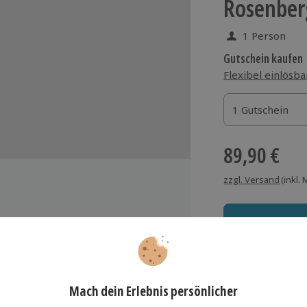
Rosenber
1 Person
Gutschein kaufen
Flexibel einlösba
1 Gutschein
1 Gutschein
1 Gutschein
89,90 €
zzgl. Versand
(inkl.
g
Immer das rich
Große Auswahl, voll