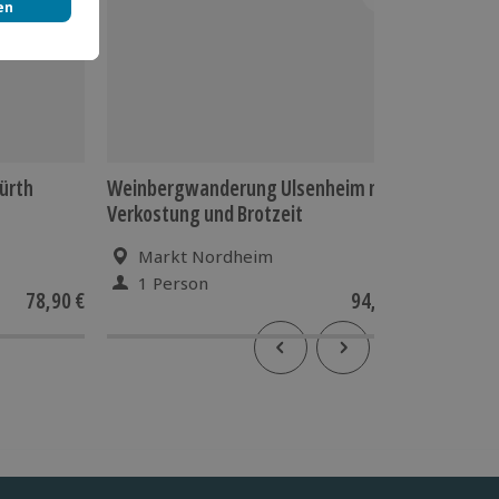
Fürth
Weinbergwanderung Ulsenheim mit
Weihnac
Verkostung und Brotzeit
Markt Nordheim
Nür
1 Person
1 Pe
78,90 €
94,90 €