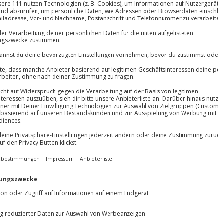
 Drinks, Workflow
Große Auswa
Über 9.000 Erle
Volle Flexibil
-15%* Club Dea
lösung übertragbar.
Details
Jeder Gutschein
Direktabzug 
Maximale Sic
Melde dich hie
10 Jahre gültig
 ein Sahnehäubchen aufsetzen?
zbach-Rosenberg erfährst du, wie
tzten Schliff verleihst. 2,5
wie du mit den richtigen
emberaubende Kunstwerke
aus
ntlich kreativ werden – lass
erke sind dabei fast zu schön, um