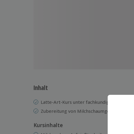
Inhalt
Latte-Art-Kurs unter fachkundiger Anleitun
Zubereitung von Milchschaumgetränken
Kursinhalte