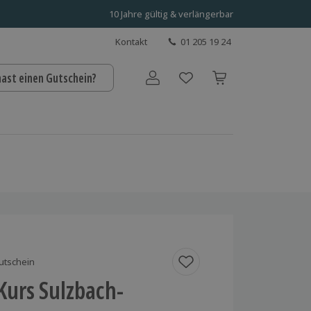
10 Jahre gültig & verlängerbar
Kontakt
01 205 19 24
hast einen Gutschein?
Benutzerkonto
utschein
 Kurs Sulzbach-