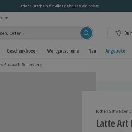
Jeder Gutschein für alle Erlebnisse einlösbar
erden
Du 
n...
Geschenkboxen
Wertgutscheine
Neu
Angebote
Kurs Sulzbach-Rosenberg
Jochen Schweizer G
Latte Art