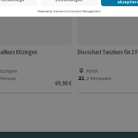
ailkurs Kitzingen
Discochart Tanzkurs für 2 
itzingen
Fürth
 Person
2 Personen
69,90 €