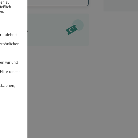
hl
bnisse.
ität
l verfügbar
 für alle Erlebnisse einlösbar.
im Warenkorb
herheit
r an
 & verlängerbar.