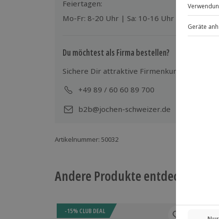
Feiertagen:
Mo-Fr: 8-20 Uhr | Sa: 10-16 Uhr
Du möchtest als Firma bestellen?
Sichere Dir attraktive Firmenkunden Vorteile
+49 89 / 60 60 89 700
Mo-
b2b@jochen-schweizer.de
Artikelnummer
:
50032
Andere Produkte entdecken
-15% CLUB DEAL