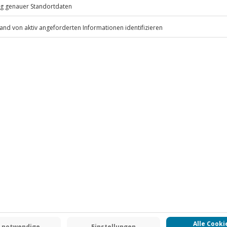
.
Fr: 9-17 Uhr
www.b2b.jochen-schweizer.de/