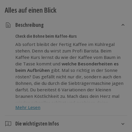
Alles auf einen Blick
Beschreibung
Check die Bohne beim Kaffee-Kurs
Ab sofort bleibt der Fertig Kaffee im Kühlregal
stehen. Denn du wirst zum Profi Barista. Beim
Kaffee Kurs lernst du wie der Kaffee vom Baum in
die Tasse kommt und
welche Besonderheiten es
beim Aufbrühen
gibt. Mal so richtig in der Sonne
rösten? Das gefällt nicht nur dir, sondern auch den
Bohnen, die du durch die Siebträgermaschine jagen
darfst. Du bereitest 6 Variationen der kleinen
braunen Köstlichkeit zu. Mach dass dein Herz mal
wieder schneller schlägt und probiere deine
Mehr Lesen
eigenen Kreationen. Denn es ist noch kein Meister
vom Himmel gefallen, oder wurde bei dir eine
Ausnahme gemacht?
Die wichtigsten Infos
Lass einfach laufen, wenn du die