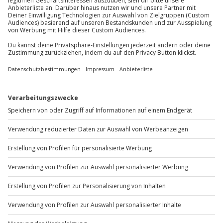
Mo-Fr: 8-20 Uhr | Sa: 10-16 Uhr
Du möchtest als Firma bestellen?
Sichere Dir attraktive Firmenkunden Vorteile.
+49 89 / 60 60 89 700
Mo-Fr: 9-17 Uhr
b2b@jochen-schweizer.de
www.b2b.jochen-schweizer.de/
Artikelnummer
:
13473
Andere Produkte entdecken