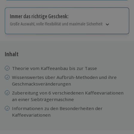
Immer das richtige Geschenk:
Große Auswahl, volle Flexibilität und maximale Sicherheit
Große Auswahl
Über 9.000 Erlebnisse.
Volle Flexibilität
Jeder Gutschein für alle Erlebnisse einlösbar.
Inhalt
Maximale Sicherheit
10 Jahre gültig & verlängerbar.
Theorie vom Kaffeeanbau bis zur Tasse
Wissenswertes über Aufbrüh-Methoden und ihre
Geschmacksveränderungen
Zubereitung von 6 verschiedenen Kaffeevariationen
an einer Siebträgermaschine
Informationen zu den Besonderheiten der
Kaffeevariationen