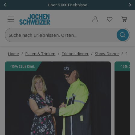
Über 9.000 Erlebnisse
Benutzerkonto
Suche nach Erlebnissen, Orten...
Home
/
Essen & Trinken
/
Erlebnisdinner
/
Show-Dinner
/
Come
-15% CLUB DEAL
-15% CLU