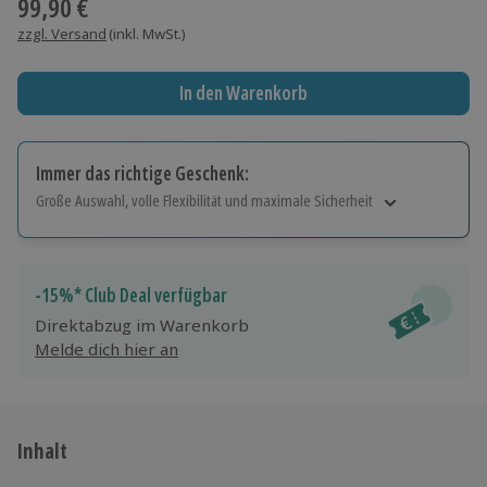
99,90 €
zzgl. Versand
(inkl. MwSt.)
In den Warenkorb
Immer das richtige Geschenk:
Große Auswahl, volle Flexibilität und maximale Sicherheit
Große Auswahl
Über 9.000 Erlebnisse.
Volle Flexibilität
-15%* Club Deal verfügbar
Jeder Gutschein für alle Erlebnisse einlösbar.
Direktabzug im Warenkorb
Maximale Sicherheit
Melde dich hier an
10 Jahre gültig & verlängerbar.
Inhalt