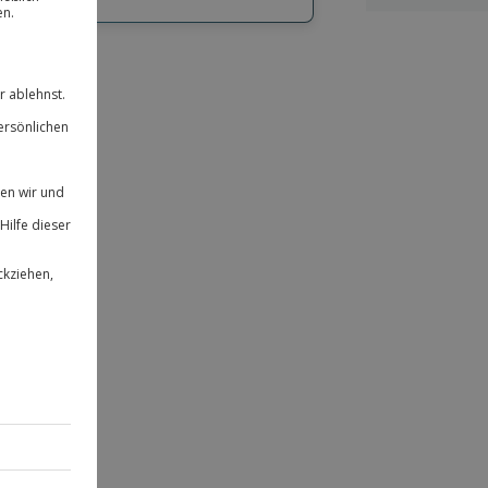
hl
bnisse.
ität
 für alle Erlebnisse einlösbar.
herheit
 & verlängerbar.