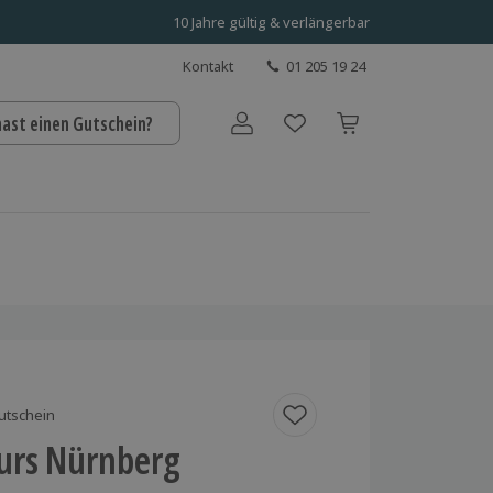
10 Jahre gültig & verlängerbar
Kontakt
01 205 19 24
hast einen Gutschein?
Benutzerkonto
utschein
kurs Nürnberg