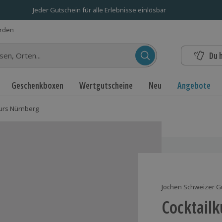
Jeder Gutschein für alle Erlebnisse einlösbar
erden
Du 
n...
Geschenkboxen
Wertgutscheine
Neu
Angebote
kurs Nürnberg
Jochen Schweizer G
Cocktail