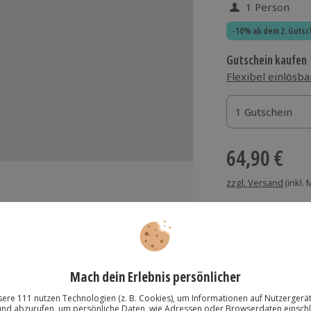
1 Person
-10% ab dem 2. Gutsc
Gutschein kaufen
Flexibel einlösba
1 Gutschein
1 Gutschein
1 Gutschein
64,90 €
zzgl. Versand
(inkl.
Cocktails unter fachkundiger
Immer das rich
Große Auswahl, voll