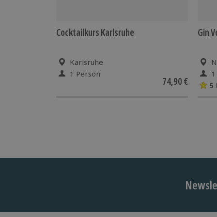
Cocktailkurs Karlsruhe
Gin V
Karlsruhe
N
1 Person
1
74,90 €
5
Newslet