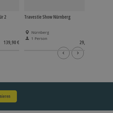
ür 2
Travestie Show Nürnberg
Ferrari 
Nürnberg
Nür
1 Person
1 Pe
139,90 €
29,90 €
nieren