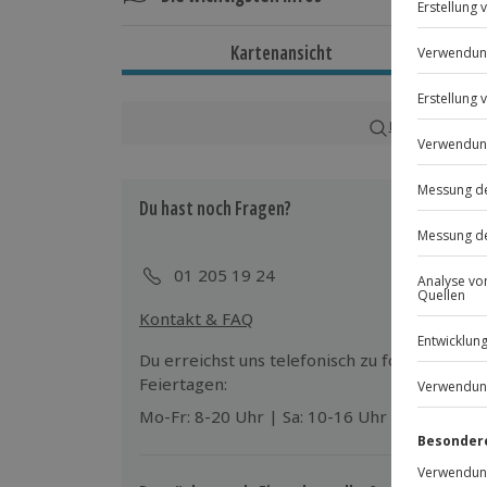
Dauer
Kartenansicht
Ca. 2,5 Stunden
Verfügbarkeit / Termine
Karte in Großans
Ganzjährig zu bestimmten Terminen v
Du hast noch Fragen?
Teilnahmebedingungen
Mindestalter: 18 Jahre
Normale physische und psychische Ve
01 205 19 24
Personalausweis
Kontakt & FAQ
Teilnehmer
Du erreichst uns telefonisch zu folgenden Z
Gutschein gültig 1 Person
Feiertagen:
Gruppengröße: 1-12 Personen
Mo-Fr: 8-20 Uhr | Sa: 10-16 Uhr