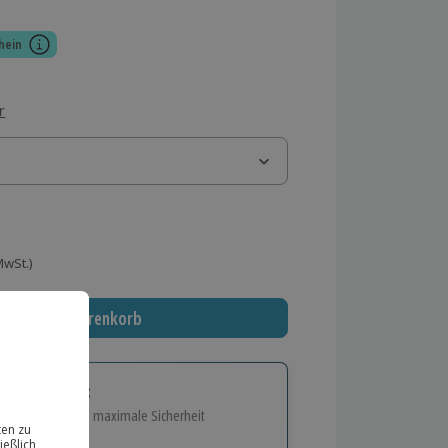
hein
r
 MwSt.)
In den Warenkorb
tige Geschenk:
e Flexibilität und maximale Sicherheit