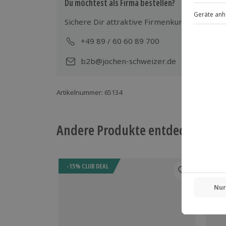
Du möchtest als Firma bestellen?
Sichere Dir attraktive Firmenkunden Vorteile
+49 89 / 60 60 89 700
Mo-
b2b@jochen-schweizer.de
Artikelnummer
:
65134
Andere Produkte entdecken
-15% CLUB DEAL