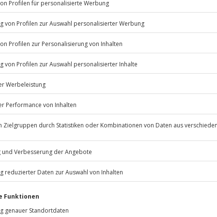
Listenansicht
© OpenStreetMaps
icht
erfügbar
rfassung
Jochen Schweizer
GmbH
Mühldorfstraße 8
81671
München
eiten, außer an bundesweiten