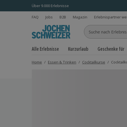
Über 9.000 Erlebnisse
FAQ
Jobs
B2B
Magazin
Erlebnispartner w
Suche nach Erlebnisse
Alle Erlebnisse
Kurzurlaub
Geschenke für
Home
/
Essen & Trinken
/
Cocktailkurse
/
Cocktail
Bild 1 von 5