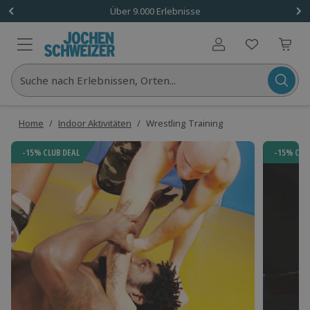
Über 9.000 Erlebnisse
Benutzerkonto
Suche nach Erlebnissen, Orten...
Home
/
Indoor Aktivitäten
/
Wrestling Training
-15% CLUB DEAL
-15% CLU