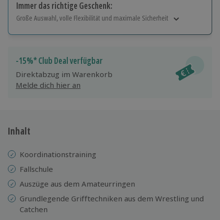
Immer das richtige Geschenk:
Große Auswahl, volle Flexibilität und maximale Sicherheit
Große Auswahl
Über 9.000 Erlebnisse.
Volle Flexibilität
-15%* Club Deal verfügbar
Jeder Gutschein für alle Erlebnisse einlösbar.
Direktabzug im Warenkorb
Maximale Sicherheit
Melde dich hier an
10 Jahre gültig & verlängerbar.
Inhalt
Koordinationstraining
Fallschule
Auszüge aus dem Amateurringen
Grundlegende Grifftechniken aus dem Wrestling und
Catchen