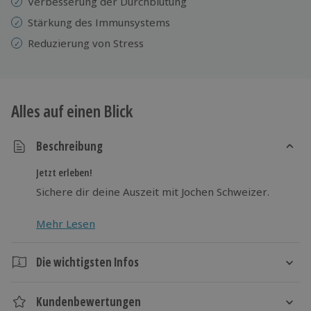
Verbesserung der Durchblutung
Stärkung des Immunsystems
Reduzierung von Stress
Alles auf einen Blick
Beschreibung
Jetzt erleben!
Sichere dir deine Auszeit mit Jochen Schweizer.
Mehr Lesen
Die wichtigsten Infos
Dauer
Kundenbewertungen
Ca. 1 Stunde