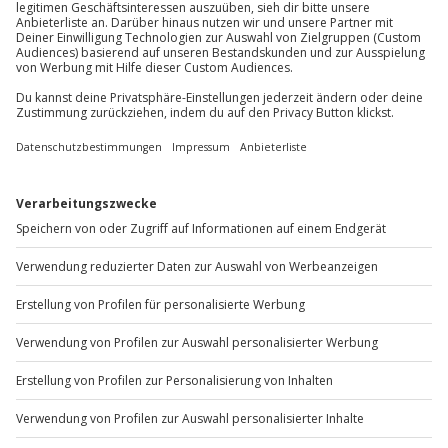
Mo-Fr: 8-20 Uhr | Sa: 10-16 Uhr
Du möchtest als Firma bestellen?
Sichere Dir attraktive Firmenkunden Vorteile.
+49 89 / 60 60 89 700
Mo-Fr: 9-17 Uhr
b2b@jochen-schweizer.de
www.b2b.jochen-schweizer.de/
Artikelnummer
:
59207
Andere Produkte entdecken