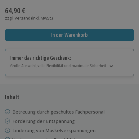
64,90 €
zzgl. Versand
(inkl. MwSt.)
In den Warenkorb
Immer das richtige Geschenk:
Große Auswahl, volle Flexibilität und maximale Sicherheit
Große Auswahl
Über 9.000 Erlebnisse.
Volle Flexibilität
Jeder Gutschein für alle Erlebnisse einlösbar.
Inhalt
Maximale Sicherheit
10 Jahre gültig & verlängerbar.
Betreuung durch geschultes Fachpersonal
Förderung der Entspannung
Linderung von Muskelverspannungen