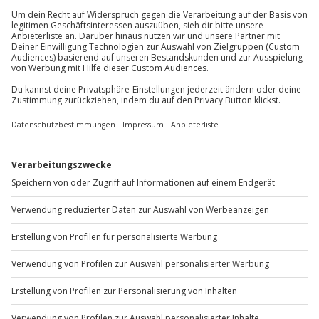
Du erreichst uns telefonisch zu folgenden Zeiten,
außer an bundesweiten Feiertagen:
Mo-Fr: 8-20 Uhr | Sa: 10-16 Uhr
Du möchtest als Firma bestellen?
Sichere Dir attraktive Firmenkunden Vorteile.
+49 89 / 60 60 89 700
Mo-Fr: 9-17 Uhr
b2b@jochen-schweizer.de
www.b2b.jochen-schweizer.de/
Artikelnummer
:
62190