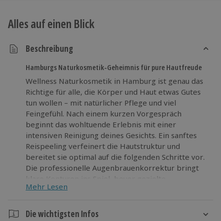
Alles auf einen Blick
Beschreibung
Hamburgs Naturkosmetik-Geheimnis für pure Hautfreude
Wellness Naturkosmetik in Hamburg ist genau das
Richtige für alle, die Körper und Haut etwas Gutes
tun wollen – mit natürlicher Pflege und viel
Feingefühl. Nach einem kurzen Vorgespräch
beginnt das wohltuende Erlebnis mit einer
intensiven Reinigung deines Gesichts. Ein sanftes
Reispeeling verfeinert die Hautstruktur und
bereitet sie optimal auf die folgenden Schritte vor.
Die professionelle Augenbrauenkorrektur bringt
klare Konturen ins Spiel, bevor gezielte
Mehr Lesen
Ausreinigungen für ein ebenmäßiges Hautbild
sorgen. Höhepunkt der Behandlung ist die
entspannende Massage für Gesicht und Dekolleté –
Die wichtigsten Infos