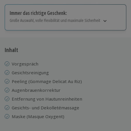
Immer das richtige Geschenk:
Große Auswahl, volle Flexibilität und maximale Sicherheit
Große Auswahl
Über 9.000 Erlebnisse.
Volle Flexibilität
Jeder Gutschein für alle Erlebnisse einlösbar.
Inhalt
Maximale Sicherheit
10 Jahre gültig & verlängerbar.
Vorgespräch
Gesichtsreinigung
Peeling (Gommage Delicat Au Riz)
Augenbrauenkorrektur
Entfernung von Hautunreinheiten
Gesichts- und Dekolletémassage
Maske (Masque Oxygent)