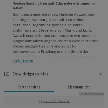
Floating Hamburg Neustadt: Schwerelos entspannen im
Wasser
Gönnt euch eine außergewöhnliche Auszeit beim
Floating in Hamburg Neustadt. Nach einer
herzlichen Begrüßung gibt es eine kurze
Einführung zur Steuerung von Musik und Licht.
Danach duscht ihr und lasst euch im warmen, mit
Magnesiumsalzen angereicherten Wasser treiben.
Dieses einzigartige Erlebnis sorgt für
tiefenwirksame Erholung und ein Gefühl der
Schwerelosigkeit. Nach dem Schweben entspannt
Mehr Lesen
ihr euch bei einem Getränk im stilvollen Ruheraum.
In der ruhigen Atmosphäre dieser modernen
Location erlebt ihr Wellness in Hamburg auf eine
Die wichtigsten Infos
ganz besondere Weise. Stellt euch vor, wie euer
Dauer
Alltag für einen Moment in den Hintergrund tritt.
Kartenansicht
Listenansicht
Gönnt euch jetzt dieses außergewöhnliche Erlebnis.
Gesamtdauer: ca. 105 Minuten
© OpenStreetMaps
Floatingdauer: ca. 60 Minuten
Karte in Großansicht
Verfügbarkeit / Termine