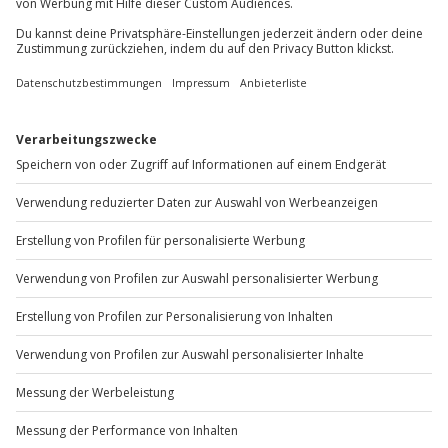
+49 89 / 60 60 89 700
Mo-Fr: 9-17 Uhr
b2b@jochen-schweizer.de
www.b2b.jochen-schweizer.de/
Artikelnummer
:
60187
Andere Produkte entdecken