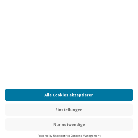
Vertrag widerrufen
FAQs
Kontakt
Zahlungsarten
Über uns
Magazin
Jobs
Partnerprogramm
Versand und Lieferung
Presse
AGB
Cookie Einstellungen
Datenschutz
Nutzungsbedingungen
Online-Marktplatz
Barrierefreiheit
Compliance
Impressum
RECHNUNG