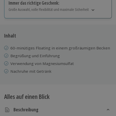
Immer das richtige Geschenk:
Große Auswahl, volle Flexibilität und maximale Sicherheit
Große Auswahl
Über 9.000 Erlebnisse.
Volle Flexibilität
Jeder Gutschein für alle Erlebnisse einlösbar.
Inhalt
Maximale Sicherheit
10 Jahre gültig & verlängerbar.
60-minütiges Floating in einem großräumigen Becken
Begrüßung und Einführung
Verwendung von Magnesiumsulfat
Nachruhe mit Getränk
Alles auf einen Blick
Beschreibung