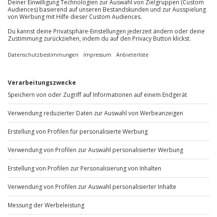
Du möchtest als Firma bestellen?
Sichere Dir attraktive Firmenkunden Vorteile.
+49 89 / 60 60 89 700
Mo-Fr: 9-17 Uhr
b2b@jochen-schweizer.de
www.b2b.jochen-schweizer.de/
Artikelnummer
:
60190
Andere Produkte entdecken