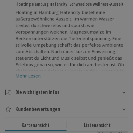
Floating Hamburg Hafencity: Schwerelose Wellness-Auszeit
Floating in Hamburg Hafencity bietet eine
außergewöhnliche Auszeit. Im warmen Wasser
treibst du schwerelos und spürst, wie
Verspannungen weichen. Magnesiumsalze im
Becken unterstützen die Tiefenentspannung. Eine
stilvolle Umgebung schafft das perfekte Ambiente
zum Abschalten. Nach einer kurzen Einweisung
steuerst du Licht und Musik selbst und genießt das
Erlebnis genau so, wie es für dich am besten ist. Ob
allein oder mit deinem Erlebnis-Buddy – Floating in
Mehr Lesen
Hamburg Hafencity bietet pure Erholung mitten in
der Stadt. Gönn dir eine Pause vom Alltag und spüre
die besondere Leichtigkeit des Wassers. Buche jetzt
Die wichtigsten Infos
dein nächstes Abenteuer!
Dauer
Kundenbewertungen
Gesamtdauer: ca. 105 Minuten
Floatingdauer: ca. 60 Minuten
Kartenansicht
Listenansicht