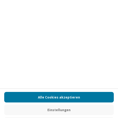
Vertrag widerrufen
FAQs
Kontakt
Zahlungsarten
Über uns
Magazin
Jobs
Partnerprogramm
Versand und Lieferung
Presse
AGB
Cookie Einstellungen
Datenschutz
Nutzungsbedingungen
Online-Marktplatz
Barrierefreiheit
Compliance
Impressum
RECHNUNG