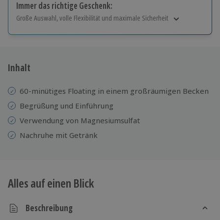
Immer das richtige Geschenk:
Große Auswahl, volle Flexibilität und maximale Sicherheit
Große Auswahl
Über 9.000 Erlebnisse.
Volle Flexibilität
Jeder Gutschein für alle Erlebnisse einlösbar.
Inhalt
Maximale Sicherheit
10 Jahre gültig & verlängerbar.
60-minütiges Floating in einem großräumigen Becken
Begrüßung und Einführung
Verwendung von Magnesiumsulfat
Nachruhe mit Getränk
Alles auf einen Blick
Beschreibung