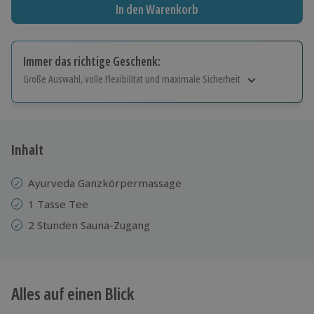
In den Warenkorb
Immer das richtige Geschenk:
Große Auswahl, volle Flexibilität und maximale Sicherheit
Große Auswahl
Über 9.000 Erlebnisse.
Volle Flexibilität
Jeder Gutschein für alle Erlebnisse einlösbar.
Inhalt
Maximale Sicherheit
10 Jahre gültig & verlängerbar.
Ayurveda Ganzkörpermassage
1 Tasse Tee
2 Stunden Sauna-Zugang
Alles auf einen Blick