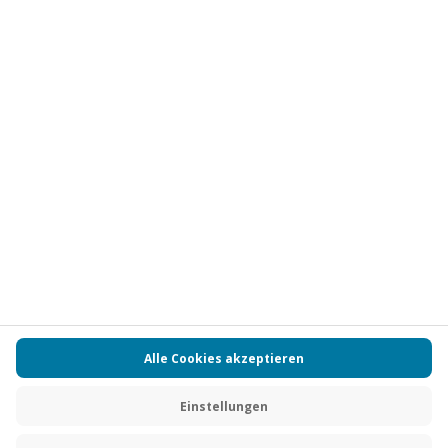
Vertrag widerrufen
FAQs
Kontakt
Zahlungsarten
Über uns
Magazin
Jobs
Partnerprogramm
Versand und Lieferung
Presse
AGB
Cookie Einstellungen
Datenschutz
Nutzungsbedingungen
Online-Marktplatz
Barrierefreiheit
Compliance
Impressum
RECHNUNG