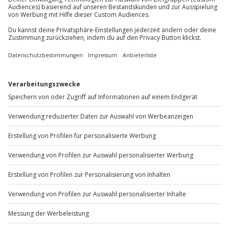
Du möchtest als Firma bestellen?
Sichere Dir attraktive Firmenkunden Vorteile.
+49 89 / 60 60 89 700
Mo-Fr: 9-17 Uhr
b2b@jochen-schweizer.de
www.b2b.jochen-schweizer.de/
Artikelnummer
:
49196
Andere Produkte entdecken