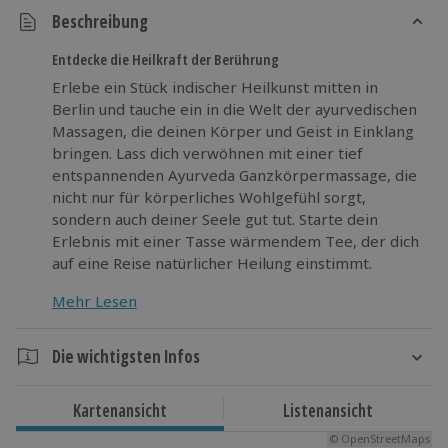
Beschreibung
Entdecke die Heilkraft der Berührung
Erlebe ein Stück indischer Heilkunst mitten in
Berlin und tauche ein in die Welt der ayurvedischen
Massagen, die deinen Körper und Geist in Einklang
bringen. Lass dich verwöhnen mit einer tief
entspannenden Ayurveda Ganzkörpermassage, die
nicht nur für körperliches Wohlgefühl sorgt,
sondern auch deiner Seele gut tut. Starte dein
Erlebnis mit einer Tasse wärmendem Tee, der dich
auf eine Reise natürlicher Heilung einstimmt.
Nach deiner Massage genießt du 2 Stunden freien
Mehr Lesen
Zugang zur Sauna, wo du vollends relaxen und den
Alltag hinter dir lassen kannst. Hier findest du deine
Die wichtigsten Infos
Auszeit vom Trubel und einen Ort des Friedens –
ein Geschenk an dich selbst oder jemand
Dauer
Besonderen, das lange in Erinnerung bleibt.
Kartenansicht
Listenansicht
Gesamtdauer: ca. 3 Stunden
Gönn dir Entspannung pur mit einer ayurvedischen
© OpenStreetMaps
Reine Massagedauer: ca. 50 Minuten