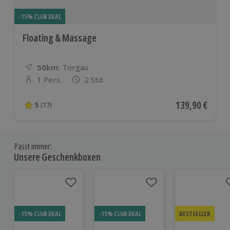
-15% CLUB DEAL
Floating & Massage
50km:
Entfernung
Standort
Torgau
1 Pers.
2 Std
Anzahl der Teilnehmer
Aktueller Preis
139,90 €
5
(17)
5 von 5 Sternen basierend auf 17 Bewertungen
Passt immer:
Unsere Geschenkboxen
-15% CLUB DEAL
-15% CLUB DEAL
BESTSELLER