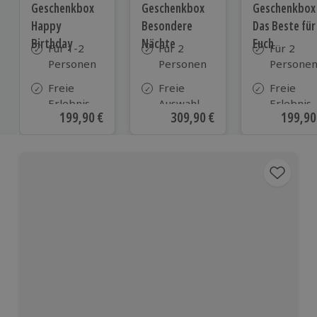
Geschenkbox
Geschenkbox
Geschenkbox
Happy
Besondere
Das Beste für
Birthday
Nächte
Euch
Für 1-2
Für 2
Für 2
Personen
Personen
Persone
Freie
Freie
Freie
Erlebnis-
Auswahl
Erlebnis-
Aktueller Preis
199,90 €
Aktueller Preis
309,90 €
Aktuell
199,90
Auswahl
aus ca. 290
Auswahl
an ca.
Unterkünften
an ca. 82
1.700
Orten
Orten