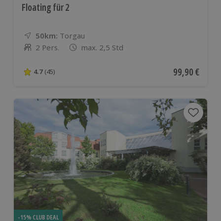
Floating für 2
50km:
Entfernung
Standort
Torgau
2 Pers.
max. 2,5 Std
Anzahl der Teilnehmer
Aktueller Pre
99,90 €
4.7
(45)
4.7 von 5 Sternen basierend auf 45 Bewertungen
-15% CLUB DEAL