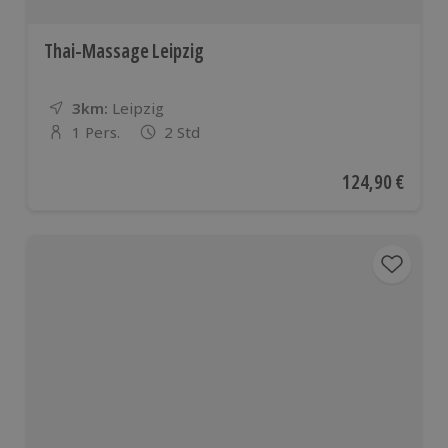
Thai-Massage Leipzig
3km:
Entfernung
Standort
Leipzig
1 Pers.
2 Std
Anzahl der Teilnehmer
Aktueller Preis
124,90 €