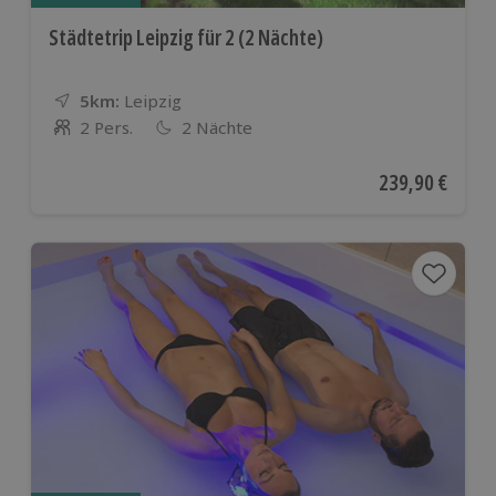
Städtetrip Leipzig für 2 (2 Nächte)
5km:
Entfernung
Standort
Leipzig
2 Pers.
2 Nächte
Anzahl der Teilnehmer
Aktueller Preis
239,90 €