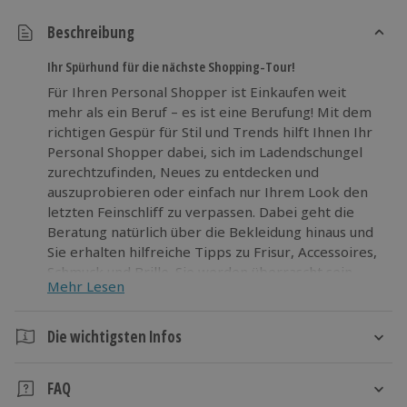
Beschreibung
Ihr Spürhund für die nächste Shopping-Tour!
Für Ihren Personal Shopper ist Einkaufen weit
mehr als ein Beruf – es ist eine Berufung! Mit dem
richtigen Gespür für Stil und Trends hilft Ihnen Ihr
Personal Shopper dabei, sich im Ladendschungel
zurechtzufinden, Neues zu entdecken und
auszuprobieren oder einfach nur Ihrem Look den
letzten Feinschliff zu verpassen. Dabei geht die
Beratung natürlich über die Bekleidung hinaus und
Sie erhalten hilfreiche Tipps zu Frisur, Accessoires,
Schmuck und Brille. Sie werden überrascht sein,
Mehr Lesen
dass Ihnen der Personal Shopper sogar Geld sparen
kann. Denn statt kostspieligen Fehlkäufen kommen
Ihnen dank Personal Shopper nur noch neue
Die wichtigsten Infos
Lieblingsstücke in die Tüte.
Dauer
FAQ
Sparen Sie Zeit, Geld und Nerven und entdecken Sie
Das Erlebnis dauert je nach Veranstalter zwischen 2-