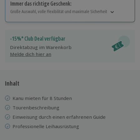
Immer das richtige Geschenk:
Große Auswahl, volle Flexibilität und maximale Sicherheit
Große Auswahl
Über 9.000 Erlebnisse.
Volle Flexibilität
-15%* Club Deal verfügbar
Jeder Gutschein für alle Erlebnisse einlösbar.
Direktabzug im Warenkorb
Maximale Sicherheit
Melde dich hier an
10 Jahre gültig & verlängerbar.
Inhalt
Kanu mieten für 8 Stunden
Tourenbeschreibung
Einweisung durch einen erfahrenen Guide
Professionelle
Leihausrüstung