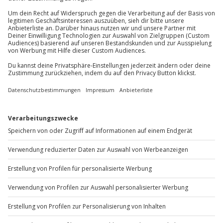
obliegt dem Veranstalter)
Du erreichst uns telefonisch zu folgenden Zeiten,
außer an bundesweiten Feiertagen:
Ausrüstung & Kleidung
Mo-Fr: 8-20 Uhr | Sa: 10-16 Uhr
Mitzubringen: der Witterung angepasste
Kleidung, Picknick
Wird gestellt: Schwimmwesten, Stechpaddel,
Du möchtest als Firma bestellen?
Gepäcktonne
Sichere Dir attraktive Firmenkunden Vorteile.
Teilnehmer
+49 89 / 60 60 89 700
Gutschein gültig für 2 Personen
Mo-Fr: 9-17 Uhr
b2b@jochen-schweizer.de
www.b2b.jochen-schweizer.de/
Artikelnummer
:
46120