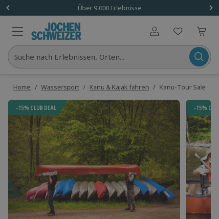
Über 9.000 Erlebnisse
Benutzerkonto
Suche nach Erlebnissen, Orten...
Home
/
Wassersport
/
Kanu & Kajak fahren
/
Kanu-Tour Salemer 
-15% CLUB DEAL
-15% CLU