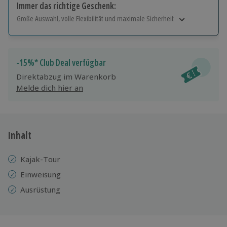
Immer das richtige Geschenk:
Große Auswahl, volle Flexibilität und maximale Sicherheit
Große Auswahl
Über 9.000 Erlebnisse.
Volle Flexibilität
-15%* Club Deal verfügbar
Jeder Gutschein für alle Erlebnisse einlösbar.
Direktabzug im Warenkorb
Maximale Sicherheit
Melde dich hier an
10 Jahre gültig & verlängerbar.
Inhalt
Kajak-Tour
Einweisung
Ausrüstung