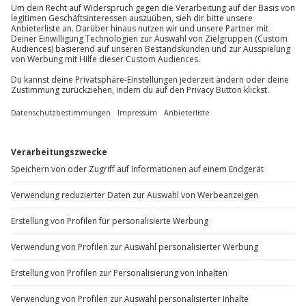
Du erreichst uns telefonisch zu folgenden Zeiten,
außer an bundesweiten Feiertagen:
Ausrüstung & Kleidung
Mo-Fr: 8-20 Uhr | Sa: 10-16 Uhr
Mitzubringen: wetterfeste Kleidung,
Sonnencreme
Wird gestellt: wasserdichte Säcke, Handybeutel,
Du möchtest als Firma bestellen?
Kajak, Paddel
Sichere Dir attraktive Firmenkunden Vorteile.
Teilnehmer
+49 89 / 60 60 89 700
Gutschein gültig für 2 Personen
Mo-Fr: 9-17 Uhr
b2b@jochen-schweizer.de
www.b2b.jochen-schweizer.de/
Artikelnummer
:
46435