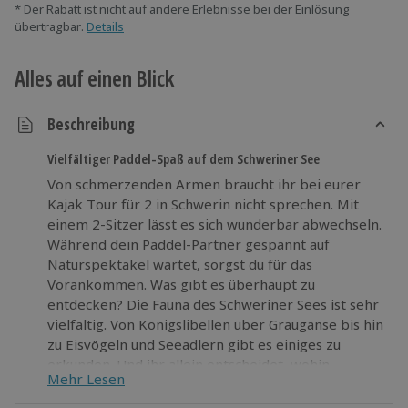
* Der Rabatt ist nicht auf andere Erlebnisse bei der Einlösung
übertragbar.
Details
Alles auf einen Blick
Beschreibung
Vielfältiger Paddel-Spaß auf dem Schweriner See
Von schmerzenden Armen braucht ihr bei eurer
Kajak Tour für 2 in Schwerin nicht sprechen. Mit
einem 2-Sitzer lässt es sich wunderbar abwechseln.
Während dein Paddel-Partner gespannt auf
Naturspektakel wartet, sorgst du für das
Vorankommen. Was gibt es überhaupt zu
entdecken? Die Fauna des Schweriner Sees ist sehr
vielfältig. Von Königslibellen über Graugänse bis hin
zu Eisvögeln und Seeadlern gibt es einiges zu
erkunden. Und ihr allein entscheidet, wohin
Mehr Lesen
gepaddelt wird. Unerwünschte Tauchgänge werden
dank des
kippstabilen Prijon-Kajaks
auch