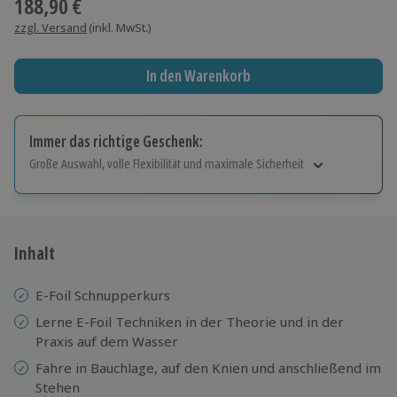
188,90 €
zzgl. Versand
(inkl. MwSt.)
In den Warenkorb
Immer das richtige Geschenk:
Große Auswahl, volle Flexibilität und maximale Sicherheit
Große Auswahl
Über 9.000 Erlebnisse.
Volle Flexibilität
Jeder Gutschein für alle Erlebnisse einlösbar.
Inhalt
Maximale Sicherheit
10 Jahre gültig & verlängerbar.
E-Foil Schnupperkurs
Lerne E-Foil Techniken in der Theorie und in der
Praxis auf dem Wasser
Fahre in Bauchlage, auf den Knien und anschließend im
Stehen