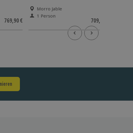
Morro Jable
Berl
1 Person
1 Pe
769,90 €
709,90 €
5
(6)
nieren