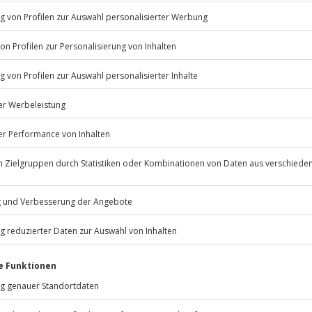
icht
erfügbar
Jochen Schweizer
GmbH
Mühldorfstraße 8
rfassung
81671
München
eiten, außer an bundesweiten
r wird das Erlebnis
 dem Veranstalter)
.
g, falls vorhanden:
Fr: 9-17 Uhr