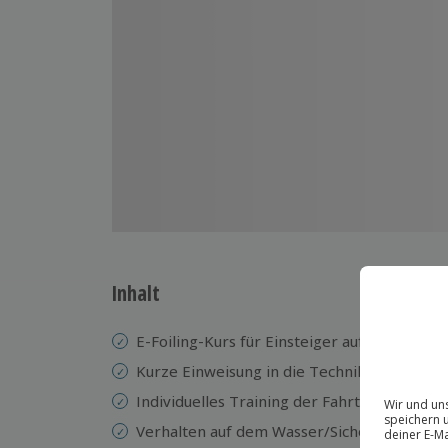
Inhalt
E-Foiling-Kurs für Einsteiger auf dem Neck
Kurze Einweisung in die Technik des Board
Individuelles Training der Fahrtechnik mit 
Verhalten auf dem Wasser/Sicherheitsrege