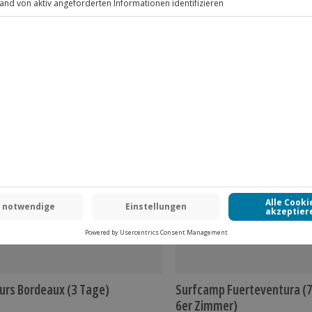
, Neoprenanzug, Schuhe
www.b2b.jochen-schweizer.de/
 CLUB DEAL
urs Bordeaux (3 Tage)
Surfcamp Fuerteventura (7
6er Zimmer)