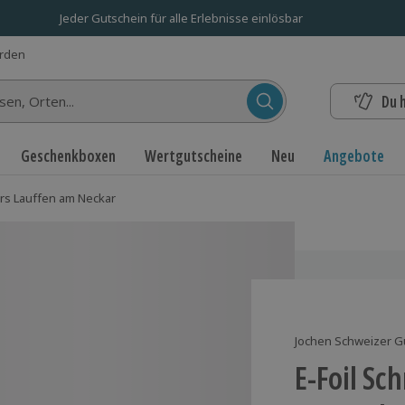
Jeder Gutschein für alle Erlebnisse einlösbar
erden
Du 
n...
Geschenkboxen
Wertgutscheine
Neu
Angebote
rs Lauffen am Neckar
Jochen Schweizer G
E-Foil Sc