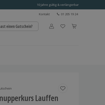
10 Jahre gültig & verlängerbar
Kontakt
01 205 19 24
hast einen Gutschein?
Benutzerkonto
utschein
hnupperkurs Lauffen