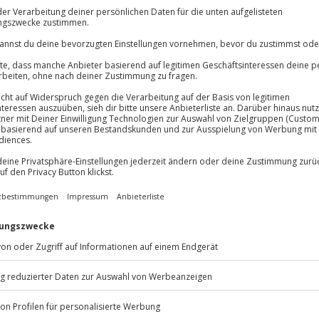
or
Immer das rich
Große Auswahl, voll
Große Auswa
Über 9.000 Erle
Volle Flexibil
eizer.
Jeder Gutschein
Maximale Sic
10 Jahre gültig
Listenansicht
© OpenStreetMaps