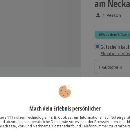
am Necka
1 Person
-10% ab dem 2. Gutsc
Gutschein kauf
Flexibel einlö
1 Gutschein
1 Gutschein
1 Gutschein
Termin buchen
Aktuell an 1 O
ar
Wähle im nächs
s
188,90 €
schnellen Erfolgen
ln
zzgl. Versand
(inkl.