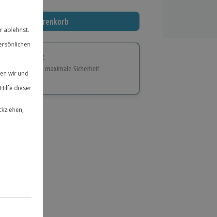
In den Warenkorb
tige Geschenk:
e Flexibilität und maximale Sicherheit
hl
bnisse.
ität
 für alle Erlebnisse einlösbar.
herheit
 & verlängerbar.