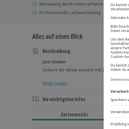
Betreuung durch einen erfahrenen Instrukt
Professionelle
Leihausrüstung
Alles auf einen Blick
Beschreibung
Jetzt erleben!
Sichere dir deine Auszeit mit Jochen Schw
Mehr Lesen
Die wichtigsten Infos
Dauer
Kartenansicht
Gesamtdauer: ca. 1,5 Stunden
Reine Erlebnisdauer: ca. 75 Minuten