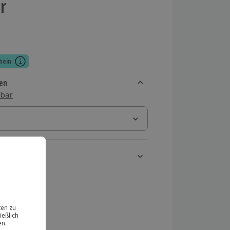
r
hein
en
sbar
rt verfügbar
ten Schritt einen Termin aus
 MwSt.)