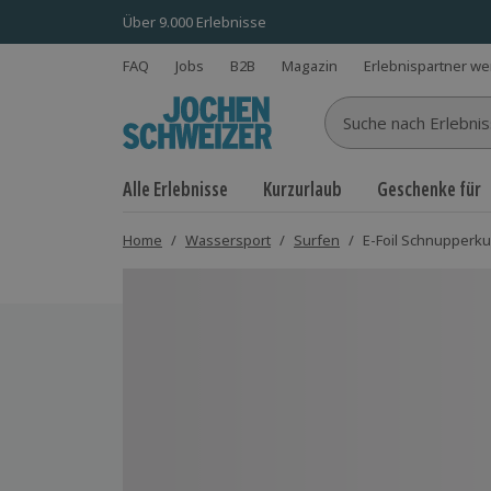
Über 9.000 Erlebnisse
FAQ
Jobs
B2B
Magazin
Erlebnispartner w
Suche nach Erlebnisse
Alle Erlebnisse
Kurzurlaub
Geschenke für
Home
/
Wassersport
/
Surfen
/
E-Foil Schnupperku
Bild 1 von 5