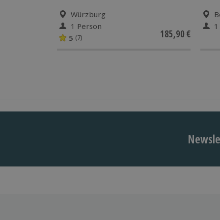
Würzburg
B
1 Person
1
185,90 €
5
(7)
Newslet