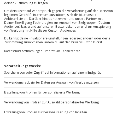
Mühldorfstraße 8
81671
München
Wetter
Du erreichst uns telefonisch zu folgenden Zeiten,
Bei ungünstigen Wetterbedingungen wird das
außer an bundesweiten Feiertagen:
Erlebnis verschoben (die Entscheidung obliegt
Mo-Fr: 8-20 Uhr | Sa: 10-16 Uhr
dem Veranstalter)
Ausrüstung & Kleidung
Du möchtest als Firma bestellen?
Mitzubringen: Badezeug, Handtuch,
wetterangepasste Kleidung
Sichere Dir attraktive Firmenkunden Vorteile.
Wird gestellt: Rafting- und Sicherheitsausrüstung
+49 89 / 60 60 89 700
Teilnehmer
Mo-Fr: 9-17 Uhr
Gutschein gültig für 2 Personen
b2b@jochen-schweizer.de
www.b2b.jochen-schweizer.de/
Artikelnummer
:
46426