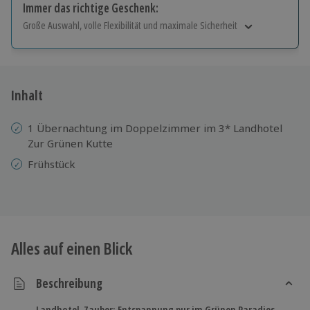
Immer das richtige Geschenk:
Große Auswahl, volle Flexibilität und maximale Sicherheit
Große Auswahl
Über 9.000 Erlebnisse.
Volle Flexibilität
Jeder Gutschein für alle Erlebnisse einlösbar.
Inhalt
Maximale Sicherheit
10 Jahre gültig & verlängerbar.
1 Übernachtung im Doppelzimmer im 3* Landhotel
Zur Grünen Kutte
Frühstück
Alles auf einen Blick
Beschreibung
Landhotel-Zauber: Entspannung pur im Grünen Paradies