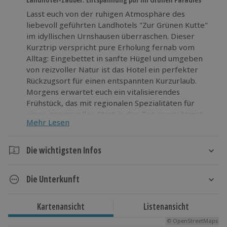
Lasst euch von der ruhigen Atmosphäre des
liebevoll geführten Landhotels "Zur Grünen Kutte"
im idyllischen Urnshausen überraschen. Dieser
Kurztrip verspricht pure Erholung fernab vom
Alltag: Eingebettet in sanfte Hügel und umgeben
von reizvoller Natur ist das Hotel ein perfekter
Rückzugsort für einen entspannten Kurzurlaub.
Morgens erwartet euch ein vitalisierendes
Frühstück, das mit regionalen Spezialitäten für
einen genussvollen Start in den Tag sorgt. Atmet
Mehr Lesen
die klare Landluft, erkundet stille Wege und
genießt den Charme des ländlichen Lebens. Hier
schlägt ein anderer Puls und die herzliche
Die wichtigsten Infos
Gastfreundschaft und harmonische Ruhe laden zum
Dauer
Verweilen ein. Gönnt euch diese besondere Auszeit
Die Unterkunft
fernab vom Alltag und erlebt die wohltuende
2 Tage
Wirkung echter Entschleunigung!
1 Nacht
Landhotel "Zur Grünen Kutte"
Kartenansicht
Listenansicht
Hotelausstattung:
Verfügbarkeit / Termine
© OpenStreetMaps