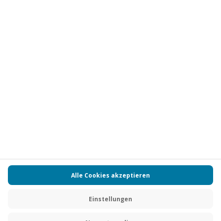
Vertrag widerrufen
FAQs
Kontakt
Zahlungsarten
Über uns
Magazin
Jobs
Partnerprogramm
Versand und Lieferung
Presse
AGB
Cookie Einstellungen
Datenschutz
Nutzungsbedingungen
Online-Marktplatz
Barrierefreiheit
Compliance
Impressum
RECHNUNG