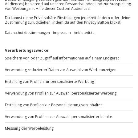
Du möchtest als Firma bestellen?
Sichere Dir attraktive Firmenkunden Vorteile.
+49 89 / 60 60 89 700
Mo-Fr: 9-17 Uhr
b2b@jochen-schweizer.de
www.b2b.jochen-schweizer.de/
Artikelnummer
:
61392
Andere Produkte entdecken