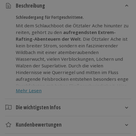
Beschreibung
Schleudergang für Fortgeschrittene.
Mit dem Schlauchboot die Ötztaler Ache hinunter zu
reiten, gehört zu den
aufregendsten Extrem-
Rafting-Abenteuern der Welt
. Die Ötztaler Ache ist
kein breiter Strom, sondern ein faszinierender
Wildbach mit einer atemberaubenden
Wasserwucht, vielen Verblockungen, Löchern und
Walzen der Superlative. Durch die vielen
Hindernisse wie Querriegel und mitten im Fluss
aufragende Felsbrocken entstehen besonders enge
Durchfahrten mit hoher Fließgeschwindigkeit. Hier
Mehr Lesen
reiht sich ein Rafting-Highlight ans andere. Du
kannst gerade mal durchschnaufen? Dann genieße
die einmalige Landschaft Tirols, bis dich die nächste
Die wichtigsten Infos
Stromschnelle wieder mitreißt und Teamwork
Dauer
gefragt ist.
Kundenbewertungen
Ca. 2,5 Stunden
Erlebe beim Extrem-Rafting eine sportliche