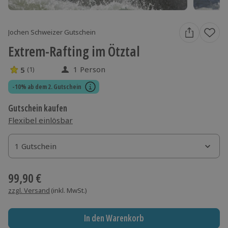
Jochen Schweizer Gutschein
Extrem-Rafting im Ötztal
1 Person
5
(1)
5 Sterne von 5 aus 1 Bewertungen
-10% ab dem 2. Gutschein
Gutschein kaufen
Flexibel einlösbar
1 Gutschein
1 Gutschein
1 Gutschein
99,90 €
zzgl. Versand
(inkl. MwSt.)
In den Warenkorb