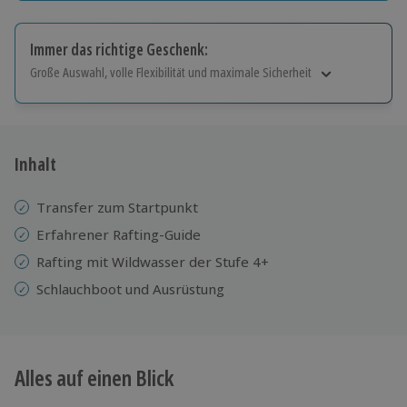
Immer das richtige Geschenk:
Große Auswahl, volle Flexibilität und maximale Sicherheit
Große Auswahl
Über 9.000 Erlebnisse.
Volle Flexibilität
Jeder Gutschein für alle Erlebnisse einlösbar.
Inhalt
Maximale Sicherheit
10 Jahre gültig & verlängerbar.
Transfer zum Startpunkt
Erfahrener Rafting-Guide
Rafting mit Wildwasser der Stufe 4+
Schlauchboot und Ausrüstung
Alles auf einen Blick