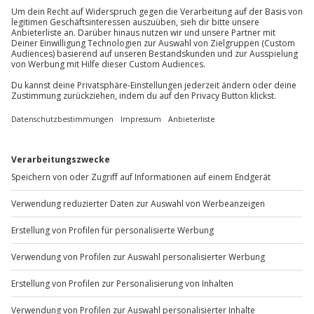
Du erreichst uns telefonisch zu folgenden Zeiten,
Teilnehmer
außer an bundesweiten Feiertagen:
Gutschein gültig für 1 Person
Mo-Fr: 8-20 Uhr | Sa: 10-16 Uhr
Gruppengröße: 2-6 Personen
Du möchtest als Firma bestellen?
Hinweis
Hunde dürfen nicht mitgebracht werden
Sichere Dir attraktive Firmenkunden Vorteile.
+49 89 / 60 60 89 700
Mo-Fr: 9-17 Uhr
b2b@jochen-schweizer.de
www.b2b.jochen-schweizer.de/
Artikelnummer
:
63108