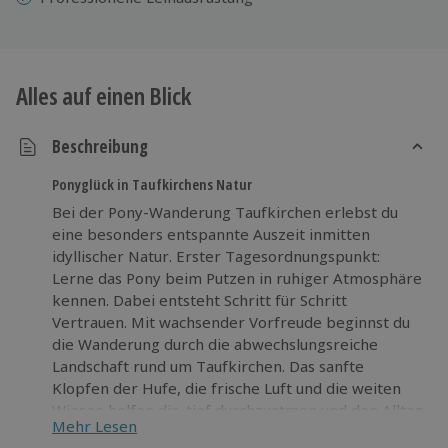
Alles auf einen Blick
Beschreibung
Ponyglück in Taufkirchens Natur
Bei der Pony-Wanderung Taufkirchen erlebst du
eine besonders entspannte Auszeit inmitten
idyllischer Natur. Erster Tagesordnungspunkt:
Lerne das Pony beim Putzen in ruhiger Atmosphäre
kennen. Dabei entsteht Schritt für Schritt
Vertrauen. Mit wachsender Vorfreude beginnst du
die Wanderung durch die abwechslungsreiche
Landschaft rund um Taufkirchen. Das sanfte
Klopfen der Hufe, die frische Luft und die weiten
Wiesen helfen dir, tief durchzuatmen und den Alltag
Mehr Lesen
hinter dir zu lassen. Während der Tour genießt du