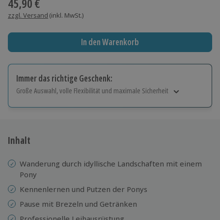
45,90 €
zzgl. Versand
(inkl. MwSt.)
In den Warenkorb
Immer das richtige Geschenk:
Große Auswahl, volle Flexibilität und maximale Sicherheit
Große Auswahl
Über 9.000 Erlebnisse.
Volle Flexibilität
Jeder Gutschein für alle Erlebnisse einlösbar.
Inhalt
Maximale Sicherheit
10 Jahre gültig & verlängerbar.
Wanderung durch idyllische Landschaften mit einem
Pony
Kennenlernen und Putzen der Ponys
Pause mit Brezeln und Getränken
Professionelle
Leihausrüstung