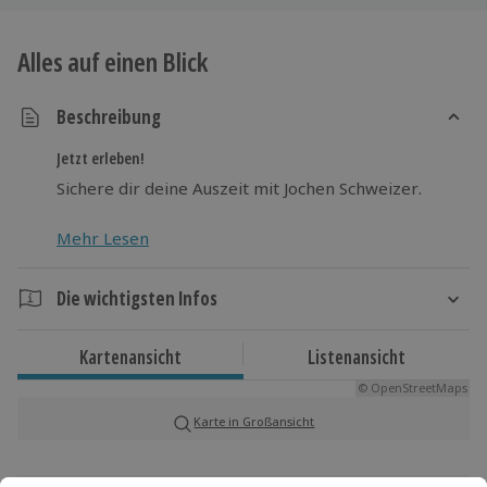
Alles auf einen Blick
Beschreibung
Jetzt erleben!
Sichere dir deine Auszeit mit Jochen Schweizer.
Mehr Lesen
Die wichtigsten Infos
Dauer
Kartenansicht
Listenansicht
Ca. 1 Stunde
© OpenStreetMaps
Karte in Großansicht
Verfügbarkeit / Termine
Ganzjährig zu bestimmten Terminen verfügbar