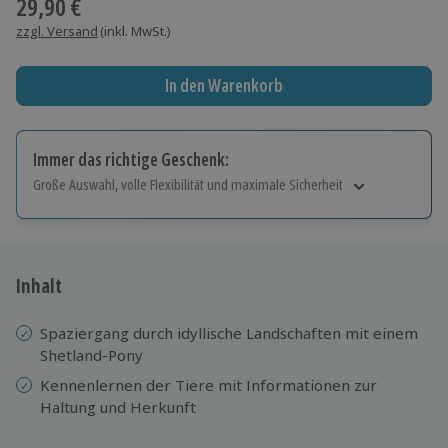
29,90 €
zzgl. Versand
(inkl. MwSt.)
In den Warenkorb
Immer das richtige Geschenk:
Große Auswahl, volle Flexibilität und maximale Sicherheit
Große Auswahl
Über 9.000 Erlebnisse.
Volle Flexibilität
Jeder Gutschein für alle Erlebnisse einlösbar.
Inhalt
Maximale Sicherheit
10 Jahre gültig & verlängerbar.
Spaziergang durch idyllische Landschaften mit einem
Shetland-Pony
Kennenlernen der Tiere mit Informationen zur
Haltung und Herkunft