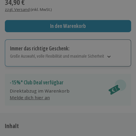
34,90 €
zzgl. Versand
(inkl. MwSt.)
In den Warenkorb
Immer das richtige Geschenk:
Große Auswahl, volle Flexibilität und maximale Sicherheit
Große Auswahl
Über 9.000 Erlebnisse.
Volle Flexibilität
-15%* Club Deal verfügbar
Jeder Gutschein für alle Erlebnisse einlösbar.
Direktabzug im Warenkorb
Maximale Sicherheit
Melde dich hier an
10 Jahre gültig & verlängerbar.
Inhalt