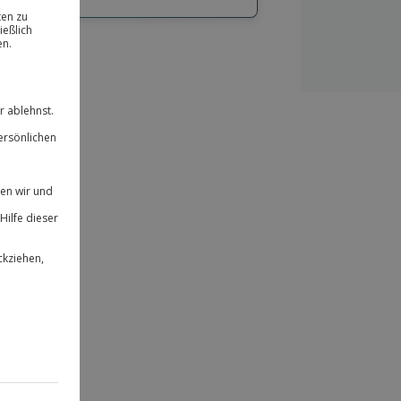
hl
bnisse.
ität
 für alle Erlebnisse einlösbar.
herheit
 & verlängerbar.