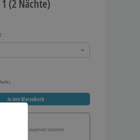
 1 (2 Nächte)
r
 MwSt.)
In den Warenkorb
tige Geschenk:
e Flexibilität und maximale Sicherheit