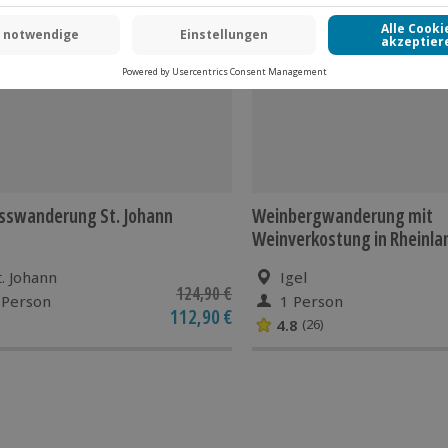
L
-15% CLUB DEAL
sswanderung St. Johann
Weinbergwanderung mit
Weinverkostung in Rheinla
t. Johann
Igel
124,90 €
 Person
1 Person
112,90 €
4.8
(26)