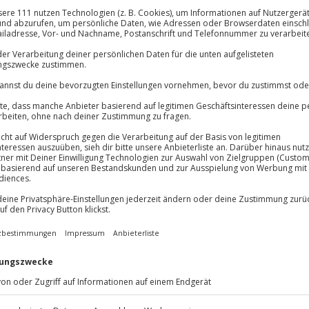
 Weinkeller-Führung
Große Auswa
Über 9.000 Erle
Volle Flexibil
Jeder Gutschein
Maximale Sic
10 Jahre gültig
Mosel schenkt dir genussvolle
 idyllischen Weingut Fanselow in
m gemütlichen Doppelzimmer,
ren Flair der Region. Jeden
tetes Frühstück, das dich gut in
 die Umgebung erkunden oder die
ßen. Auf deinem Zimmer steht
ust auf mehr macht. Bei einer
führung erfährst du