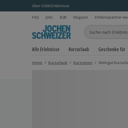
Über 9.000 Erlebnisse
FAQ
Jobs
B2B
Magazin
Erlebnispartner w
Suche nach Erlebnisse
Alle Erlebnisse
Kurzurlaub
Geschenke für
Home
/
Kurzurlaub
/
Kurzreisen
/
Weingut Kurzurla
Bild 1 von 8