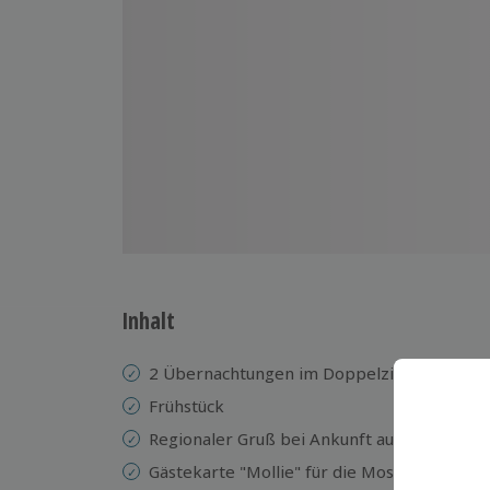
Inhalt
2 Übernachtungen im Doppelzimmer im We
Frühstück
Regionaler Gruß bei Ankunft auf dem Zimm
Gästekarte "Mollie" für die Moselregion