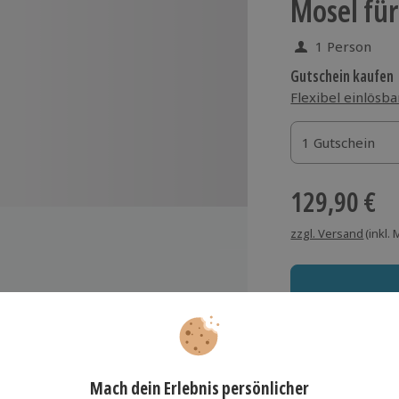
Mosel für
1 Person
Gutschein kaufen
Flexibel einlösba
1 Gutschein
1 Gutschein
1 Gutschein
129,90 €
zzgl. Versand
(inkl.
ingut Fanselow
Immer das rich
er
Große Auswahl, voll