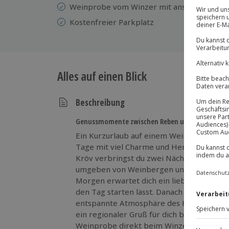
Weinprobe vom Winzer mit anschließender
Kostenfreier Parkplatz
Alles auf einen Blick
Beschreibung
Genussmomente zwischen Reben und Mosel
Ein Kurzurlaub auf einem Weingut an der 
Tage mit viel Charme und Herzlichkeit. Im
Kröv verbringst du zwei Nächte in eine
umgeben von Weinbergen und dem besonde
Morgen erwartet dich ein liebevoll zuberei
den Tag starten lässt. Danach kannst du
entspannte Atmosphäre des Hofes genie
ein regionaler Gruß für dich bereit, der L
Weinprobe direkt beim Winzer mit Keller