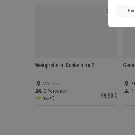
DEA
Weinprobe im Dunkeln für 2
Genu
Wetzlar
S
2 Personen
1
99,90 €
4.6
(9)