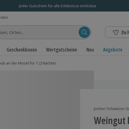
Jeder Gutschein für alle Erlebnisse einlösbar
erden
Du 
n...
Geschenkboxen
Wertgutscheine
Neu
Angebote
ub an der Mosel für 1 (2 Nächte)
Jochen Schweizer G
Weingut 