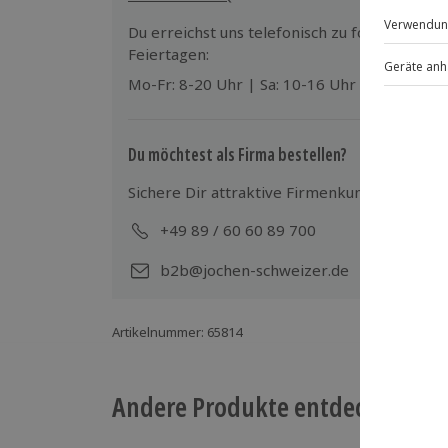
Teilnehmer
Kinder im Zimmer der Eltern (kostenfre
Du erreichst uns telefonisch zu folgenden Z
Gutschein gültig für 1 Person
Feiertagen:
Mo-Fr: 8-20 Uhr | Sa: 10-16 Uhr
Hinweis
Für die lokale Steuer fallen Zusatzkos
Kosten sind vor Ort zu begleichen)
Du möchtest als Firma bestellen?
Hin- und Rückreise sind im Preis nicht
Sichere Dir attraktive Firmenkunden Vorteile
+49 89 / 60 60 89 700
Mo-
b2b@jochen-schweizer.de
Artikelnummer
:
65814
Andere Produkte entdecken