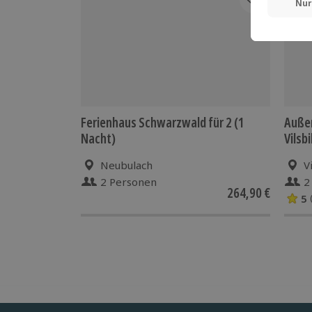
Ferienhaus Schwarzwald für 2 (1
Auße
Nacht)
Vilsb
Neubulach
V
2 Personen
2
264,90 €
5