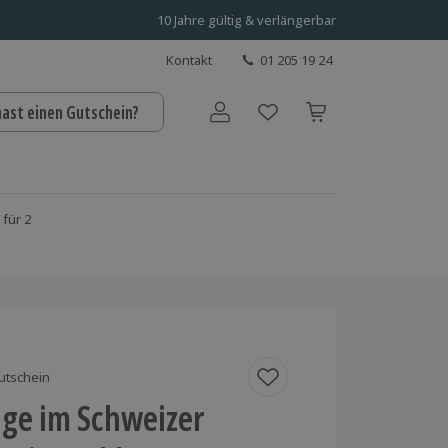
10 Jahre gültig & verlängerbar
Kontakt
01 205 19 24
hast einen Gutschein?
Benutzerkonto
für 2
utschein
age im Schweizer