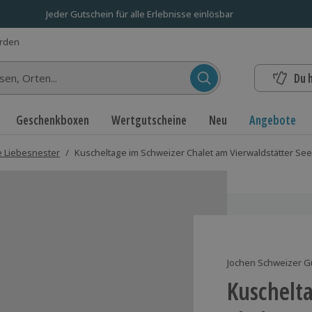
Jeder Gutschein für alle Erlebnisse einlösbar
erden
Du 
n...
Geschenkboxen
Wertgutscheine
Neu
Angebote
 Liebesnester
/
Kuscheltage im Schweizer Chalet am Vierwaldstätter See 
Jochen Schweizer G
Kuschelt