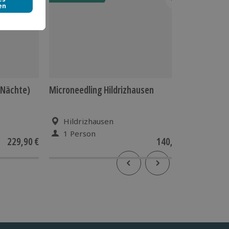
2 Nächte)
Microneedling Hildrizhausen
Aktivurl
Nacht)
Hildrizhausen
Bad 
1 Person
2 P
229,90 €
140,90 €