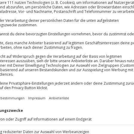
Große Auswahl, voll
Große Auswa
Über 9.000 Erle
Volle Flexibil
Jeder Gutschein
Maximale Sic
10 Jahre gültig
nst Wilhelm Tell! Denn ihr
zimmer des Swiss-Chalets aus dem
 mit gemütlichem
nd offenem Kamin lädt zum
ichen Spaziergängen am
ergluft ein und genießt die
ie Innerschweizer Bergwelt für
e Landschaften an.
 vom traditionellen schweizer