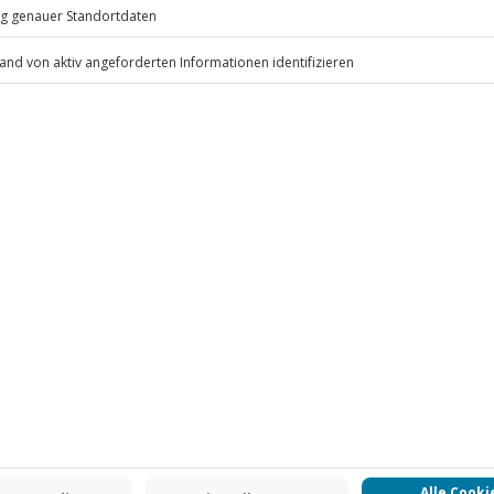
.
Fr: 9-17 Uhr
www.b2b.jochen-schweizer.de/
 CLUB DEAL
-15% CLUB DEAL