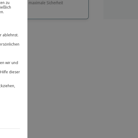
e Flexibilität und maximale Sicherheit
hl
bnisse.
ität
 für alle Erlebnisse einlösbar.
herheit
 & verlängerbar.