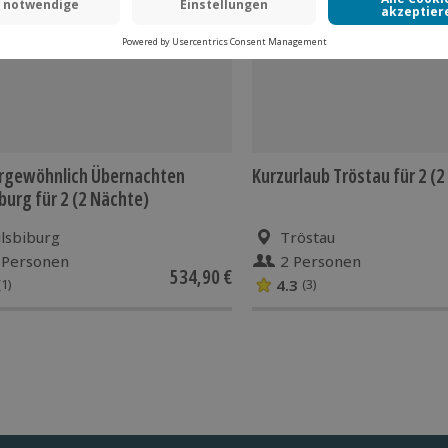
rgewöhnlich Übernachten
Kurzurlaub Tröstau für 2 (
iburg für 2 (2 Nächte)
ilsbiburg
Tröstau
 Personen
2 Personen
534,90 €
4.3
(1)
(3)