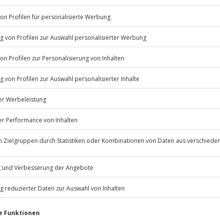
Listenansicht
© OpenStreetMaps
ügbar.
icht
Jochen Schweizer
GmbH
Mühldorfstraße 8
ro Nacht).
81671
München
eiten, außer an bundesweiten