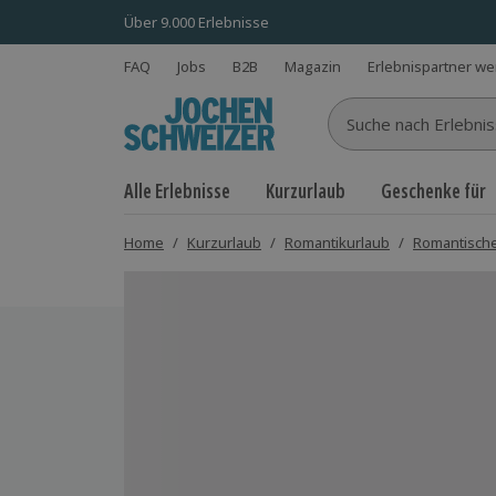
Über 9.000 Erlebnisse
FAQ
Jobs
B2B
Magazin
Erlebnispartner w
Suche nach Erlebnisse
Alle Erlebnisse
Kurzurlaub
Geschenke für
Home
/
Kurzurlaub
/
Romantikurlaub
/
Romantische
Bild 1 von 7