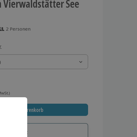
 Vierwaldstätter See
2 Personen
 aus 2 Bewertungen
r
)
)
 MwSt.)
In den Warenkorb
tige Geschenk: