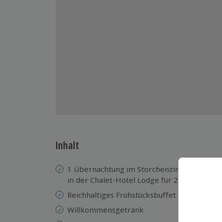
Inhalt
1 Übernachtung im Storchenzimmer
La
in der Chalet-Hotel Lodge für 2
Be
Reichhaltiges Frühstücksbuffet
Le
Willkommensgetränk
Ko