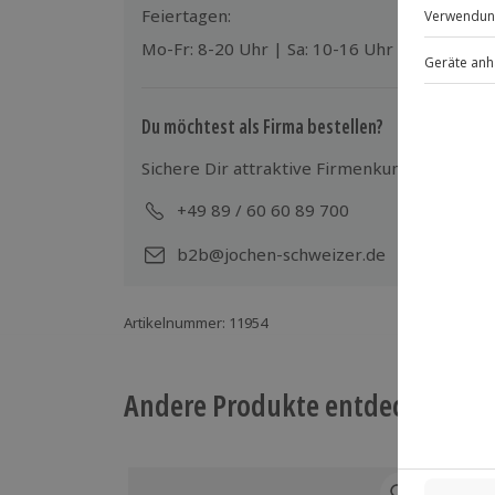
Feiertagen:
Mo-Fr: 8-20 Uhr | Sa: 10-16 Uhr
Du möchtest als Firma bestellen?
Sichere Dir attraktive Firmenkunden Vorteile
+49 89 / 60 60 89 700
Mo-
b2b@jochen-schweizer.de
Artikelnummer
:
11954
Andere Produkte entdecken
-15%