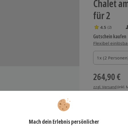
Chalet am
für 2
4.5
(2)
4.5 Sterne von 5
Gutschein kaufen
Flexibel einlösba
1x (2 Personen)
1x (2 Personen
1x (2 Personen
264,90 €
zzgl. Versand
(inkl.
te Check-out bis 12.00 Uhr
nutzung der Sauna
ihbademäntel & Badeschlappen
Immer das rich
stenloses WLAN