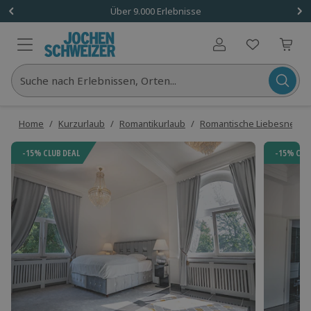
Über 9.000 Erlebnisse
Benutzerkonto
Suche nach Erlebnissen, Orten...
Home
/
Kurzurlaub
/
Romantikurlaub
/
Romantische Liebesneste
-15% CLUB DEAL
-15% CLU