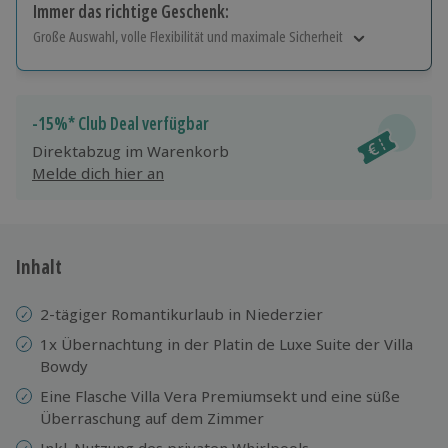
Immer das richtige Geschenk:
Große Auswahl, volle Flexibilität und maximale Sicherheit
Große Auswahl
Über 9.000 Erlebnisse.
Volle Flexibilität
-15%* Club Deal verfügbar
Jeder Gutschein für alle Erlebnisse einlösbar.
Direktabzug im Warenkorb
Maximale Sicherheit
Melde dich hier an
10 Jahre gültig & verlängerbar.
Inhalt
2-tägiger Romantikurlaub in Niederzier
1x Übernachtung in der Platin de Luxe Suite der Villa
Bowdy
Eine Flasche Villa Vera Premiumsekt und eine süße
Überraschung auf dem Zimmer
Inkl. Nutzung des privaten Whirlpools