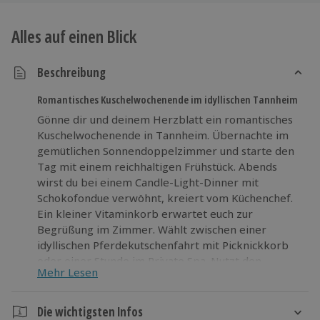
Alles auf einen Blick
Beschreibung
Romantisches Kuschelwochenende im idyllischen Tannheim
Gönne dir und deinem Herzblatt ein romantisches
Kuschelwochenende in Tannheim. Übernachte im
gemütlichen Sonnendoppelzimmer und starte den
Tag mit einem reichhaltigen Frühstück. Abends
wirst du bei einem Candle-Light-Dinner mit
Schokofondue verwöhnt, kreiert vom Küchenchef.
Ein kleiner Vitaminkorb erwartet euch zur
Begrüßung im Zimmer. Wählt zwischen einer
idyllischen Pferdekutschenfahrt mit Picknickkorb
oder einer Stunde im Private Spa. Nutzt den
Mehr Lesen
Wellness-Bereich und das Fitness-Studio bis zum
Abend für vollkommene Entspannung. Erlebe ein
romantisches Wochenende in Tannheim:
Die wichtigsten Infos