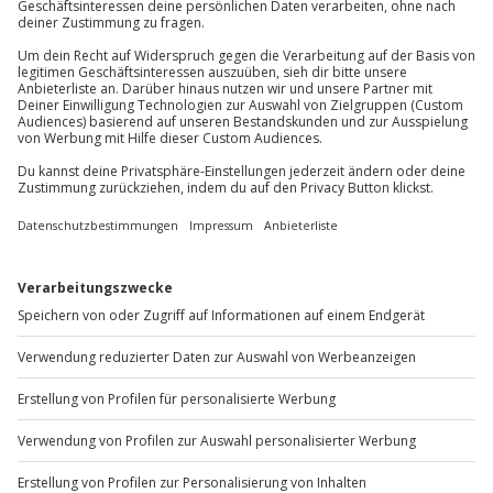
Mühldorfstraße 8
81671
München
Du erreichst uns telefonisch zu folgenden Zeiten,
außer an bundesweiten Feiertagen:
Mo-Fr: 8-20 Uhr | Sa: 10-16 Uhr
Du möchtest als Firma bestellen?
Sichere Dir attraktive Firmenkunden Vorteile.
+49 89 / 60 60 89 700
Mo-Fr: 9-17 Uhr
b2b@jochen-schweizer.de
www.b2b.jochen-schweizer.de/