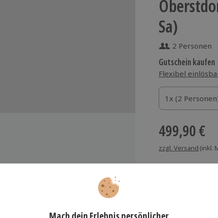
Oberstdor
Sa)
2 Personen
Gutschein kaufen
Flexibel einlösba
1x (2 Personen)
1x (2 Personen
1x (2 Personen
499,90 €
zzgl. Versand
(inkl.
lutrunk zur Begrüßung in der
odge
ccolo Sekt
rmer Expeditionsschlafsack mit
Immer das rich
giene-Inlay