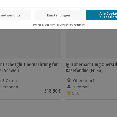
t möglich
 Bergbahn, sowie Getränke und das
tische Iglu-Übernachtung für
Iglu Übernachtung Oberstd
der Schweiz
Käsefondue (Fr-Sa)
n 3 Orten
Oberstdorf
 Personen
1 Person
518,90 €
5
(1)