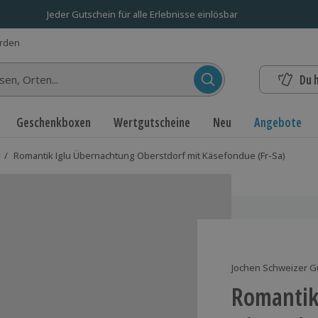
Jeder Gutschein für alle Erlebnisse einlösbar
erden
Du 
n...
Geschenkboxen
Wertgutscheine
Neu
Angebote
/
Romantik Iglu Übernachtung Oberstdorf mit Käsefondue (Fr-Sa)
Jochen Schweizer G
Romantik