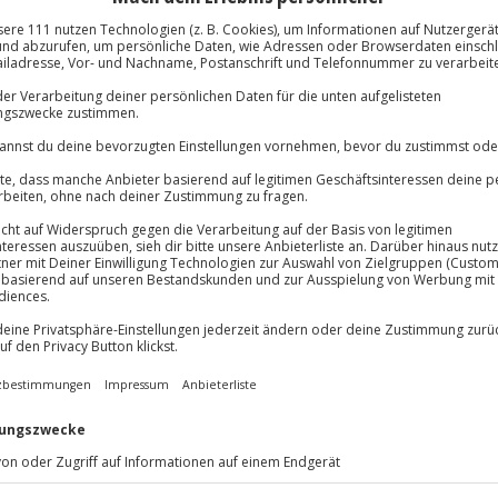
Große Auswahl, voll
eie Nutzung der Fass-Saunen
Große Auswa
Über 9.000 Erle
Volle Flexibil
Jeder Gutschein
Maximale Sic
10 Jahre gültig
nde Nacht in einem romantischen
e umgibt dich, während du in den
 einem Begrüßungstrunk in der
 genießt du ein herzhaftes
 Atmosphäre. Eingekuschelt in
ie Stille der Alpen und startest
aurant Höfatsblick in den Tag.
nd sorgt für dein Wohlbefinden.
 und trau dich raus!