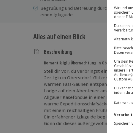
Begrüßung und Betreuung durch
Fr
einen Igluguide
Alles auf einen Blick
Beschreibung
Romantik Iglu Übernachtung in Oberstdorf
Stell dir vor, du verbringst eine aufrege
2er-Iglu in Oberstdorf. Glitzernder Schne
warmen Fass-Saunen entspannst oder mit
Lodge auf dein Abenteuer anstößt. Abends
Allgäuer Käsefondue in einer besonderen
warme Expeditionsschlafsäcke erlebst du d
mit einem reichhaltigen Frühstück im Rest
Ein erfahrener Igluguide begleitet dich u
Gönn dir dieses außergewöhnliche Erlebnis