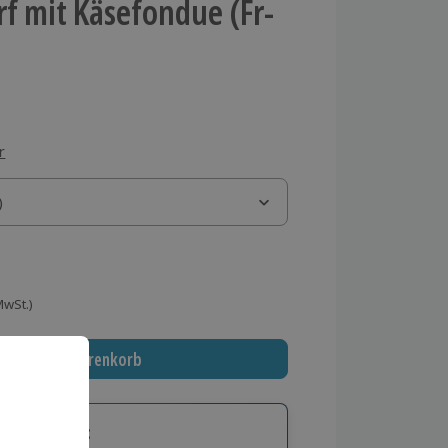
f mit Käsefondue (Fr-
r
)
)
 MwSt.)
In den Warenkorb
tige Geschenk: