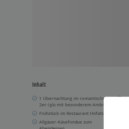
Inhalt
1 Übernachtung im romantischen
Ig
2er-Iglu mit besonderem Ambiente
L
Frühstück im Restaurant Höfatsblick
Pi
Allgäuer-Käsefondue zum
Wa
Abendessen
Hy