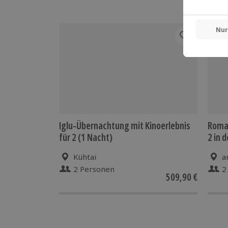
Keine Kartenzahlung in der Unterkunf
Vor Ort fallen weitere Kosten für die
Parken an
Iglu-Übernachtung mit Kinoerlebnis
Roman
für 2 (1 Nacht)
2 in 
Kühtai
a
2 Personen
2
509,90 €