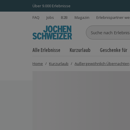
Über 9.000 Erlebnisse
FAQ
Jobs
B2B
Magazin
Erlebnispartner w
Suche nach Erlebnisse
Alle Erlebnisse
Kurzurlaub
Geschenke für
Home
/
Kurzurlaub
/
Außergewöhnlich Übernachten
Bild 1 von 6