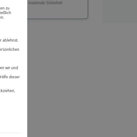
e Flexibilität und maximale Sicherheit
hl
bnisse.
ität
 für alle Erlebnisse einlösbar.
herheit
 & verlängerbar.