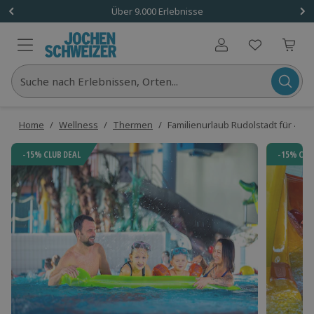
Über 9.000 Erlebnisse
Benutzerkonto
Suche nach Erlebnissen, Orten...
Home
/
Wellness
/
Thermen
/
Familienurlaub Rudolstadt für 4 (3 
-15% CLUB DEAL
-15% CLU