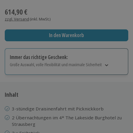
Wähle im nächsten Schritt einen Termin aus
614,90 €
zzgl. Versand
(inkl. MwSt.)
In den Warenkorb
Immer das richtige Geschenk:
Große Auswahl, volle Flexibilität und maximale Sicherheit
Große Auswahl
Über 9.000 Erlebnisse.
Volle Flexibilität
Jeder Gutschein für alle Erlebnisse einlösbar.
Inhalt
Maximale Sicherheit
10 Jahre gültig & verlängerbar.
3-stündige Draisinenfahrt mit Picknickkorb
2 Übernachtungen im 4* The Lakeside Burghotel zu
Strausberg
2 x Frühstück