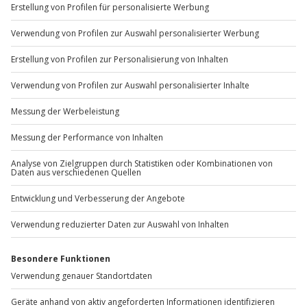
+49 89 / 60 60 89 700
Mo-Fr: 9-17 Uhr
b2b@jochen-schweizer.de
www.b2b.jochen-schweizer.de/
Artikelnummer
:
11069
Andere Produkte entdecken
-15% CLUB DEAL