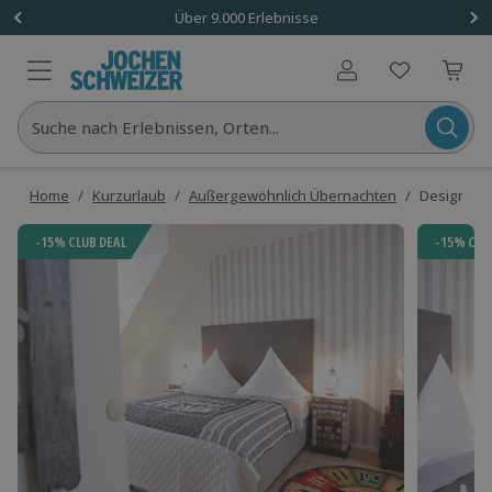
Über 9.000 Erlebnisse
Benutzerkonto
Suche nach Erlebnissen, Orten...
Home
/
Kurzurlaub
/
Außergewöhnlich Übernachten
/
Designhote
-15% CLUB DEAL
-15% CLU