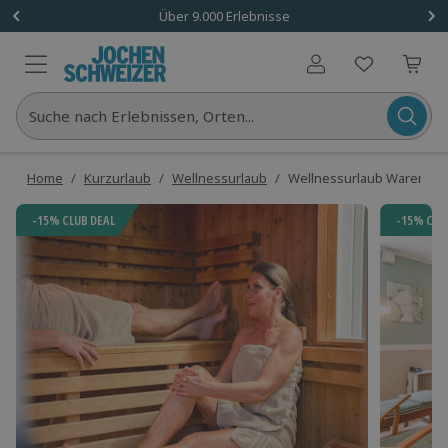
Über 9.000 Erlebnisse
Benutzerkonto
Suche nach Erlebnissen, Orten...
Home
/
Kurzurlaub
/
Wellnessurlaub
/
Wellnessurlaub Waren (Müri
-15% CLUB DEAL
-15% CLU