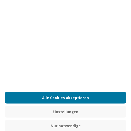
Vertrag widerrufen
FAQs
Kontakt
Zahlungsarten
Über uns
Magazin
Jobs
Partnerprogramm
Versand und Lieferung
Presse
AGB
Cookie Einstellungen
Datenschutz
Nutzungsbedingungen
Online-Marktplatz
Barrierefreiheit
Compliance
Impressum
RECHNUNG