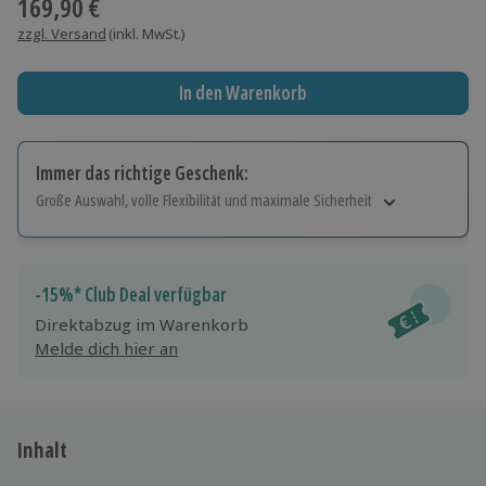
169,90 €
zzgl. Versand
(inkl. MwSt.)
In den Warenkorb
Immer das richtige Geschenk:
Große Auswahl, volle Flexibilität und maximale Sicherheit
Große Auswahl
Über 9.000 Erlebnisse.
Volle Flexibilität
-15%* Club Deal verfügbar
Jeder Gutschein für alle Erlebnisse einlösbar.
Direktabzug im Warenkorb
Maximale Sicherheit
Melde dich hier an
10 Jahre gültig & verlängerbar.
Inhalt