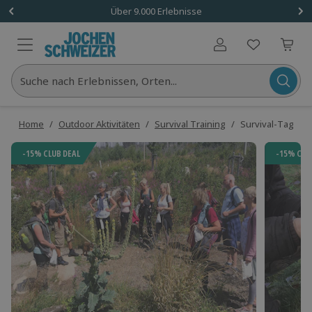
Über 9.000 Erlebnisse
Benutzerkonto
Suche nach Erlebnissen, Orten...
Home
/
Outdoor Aktivitäten
/
Survival Training
/
Survival-Tag mi
-15% CLUB DEAL
-15% CLU