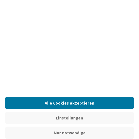
Vertrag widerrufen
FAQs
Kontakt
Zahlungsarten
Über uns
Magazin
Jobs
Partnerprogramm
Versand und Lieferung
Presse
AGB
Cookie Einstellungen
Datenschutz
Nutzungsbedingungen
Online-Marktplatz
Barrierefreiheit
Compliance
Impressum
RECHNUNG