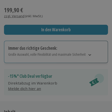
Wähle im nächsten Schritt einen Termin aus
199,90 €
zzgl. Versand
(inkl. MwSt.)
In den Warenkorb
Immer das richtige Geschenk:
Große Auswahl, volle Flexibilität und maximale Sicherheit
Große Auswahl
Über 9.000 Erlebnisse.
Volle Flexibilität
-15%* Club Deal verfügbar
Jeder Gutschein für alle Erlebnisse einlösbar.
Direktabzug im Warenkorb
Maximale Sicherheit
Melde dich hier an
10 Jahre gültig & verlängerbar.
Inhalt