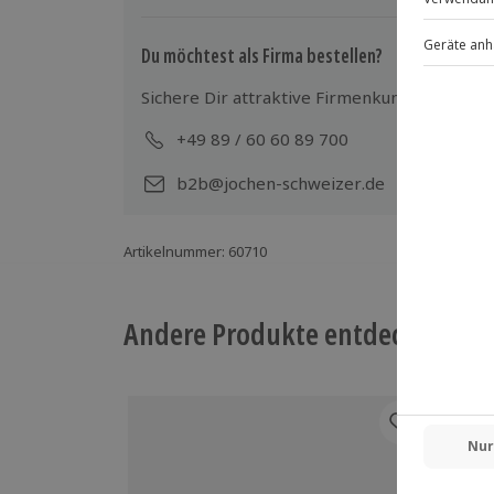
Teilnehmer
Gutschein gültig für 5 Person
Du möchtest als Firma bestellen?
Sichere Dir attraktive Firmenkunden Vorteile
+49 89 / 60 60 89 700
Mo-
b2b@jochen-schweizer.de
Artikelnummer
:
60710
Andere Produkte entdecken
-15%