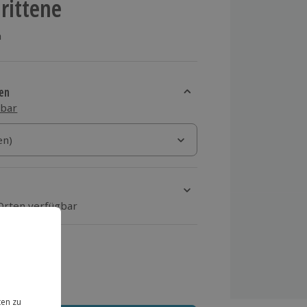
rittene
n
en
sbar
)
en)
en)
 Orten verfügbar
ten Schritt Ort und Termin aus
 MwSt.)