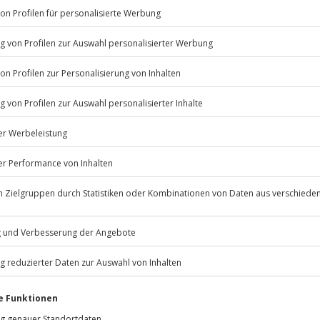
Listenansicht
© OpenStreetMaps
icht
erfügbar
n nur mit Einverständniserklärung
Jochen Schweizer
GmbH
 nach Absprache mit dem
Mühldorfstraße 8
81671
München
eiten, außer an bundesweiten
dung entsprechend des Wetters