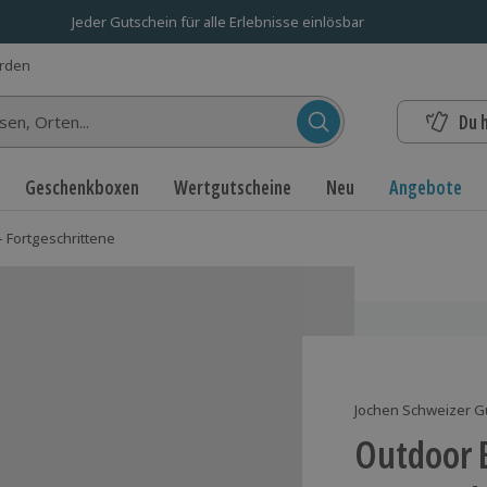
Jeder Gutschein für alle Erlebnisse einlösbar
erden
Du 
n...
Geschenkboxen
Wertgutscheine
Neu
Angebote
 Fortgeschrittene
Jochen Schweizer G
Outdoor 