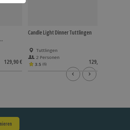
Candle Light Dinner Tuttlingen
Bogensc
Tuttlingen
2 Personen
1 Pe
129,90 €
129,90 €
3.5
(6)
nieren