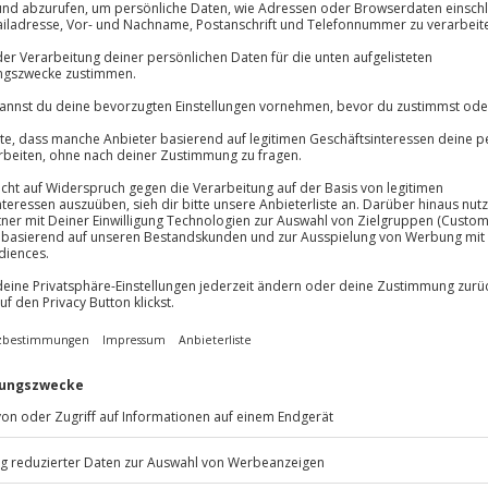
lösung übertragbar.
Details
Immer das rich
Große Auswahl, voll
Große Auswa
Über 9.000 Erle
Volle Flexibil
nden Herausforderungen erwartet
-15%* Club Dea
Jeder Gutschein
euer, das deinen Teamgeist auf
Direktabzug 
Maximale Sic
m Spielmaterial begibst du dich
Melde dich hie
10 Jahre gültig
ende Mission unter freiem
t Codes und löst Aufgaben, die
rn – und dabei geht es nicht nur
tion und jede Menge Spaß. Die
u dich von Station zu Station
benteuerfeeling erlebst. Sei
pannung, Überraschungen und