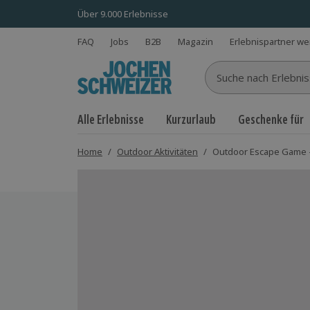
Über 9.000 Erlebnisse
FAQ
Jobs
B2B
Magazin
Erlebnispartner w
Suche nach Erlebnisse
Alle Erlebnisse
Kurzurlaub
Geschenke für
Home
/
Outdoor Aktivitäten
/
Outdoor Escape Game -
Bild 1 von 5