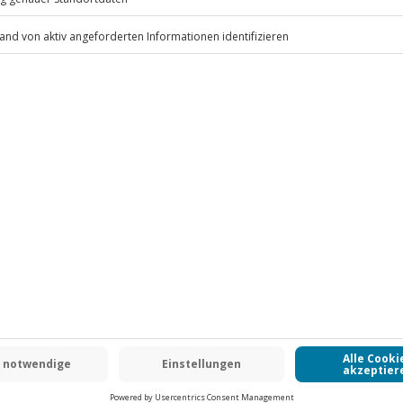
.
Fr: 9-17 Uhr
www.b2b.jochen-schweizer.de/
 CLUB DEAL