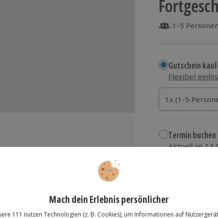
Fortgesch
1-5 Persone
Gutschein kauf
Flexibel einlö
1x (1-5 Personen
1x (1-5 Person
1x (1-5 Person
Termin buchen
Aktuell an 14
Wähle im nächs
129,90 €
eichen Aufgaben
zzgl. Versand
(inkl.