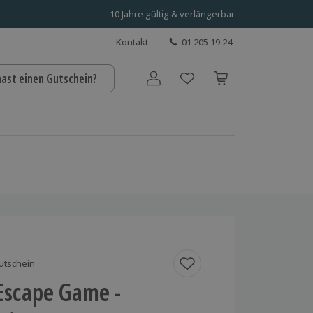
10 Jahre gültig & verlängerbar
Kontakt
01 205 19 24
hast einen Gutschein?
Benutzerkonto
utschein
Escape Game -