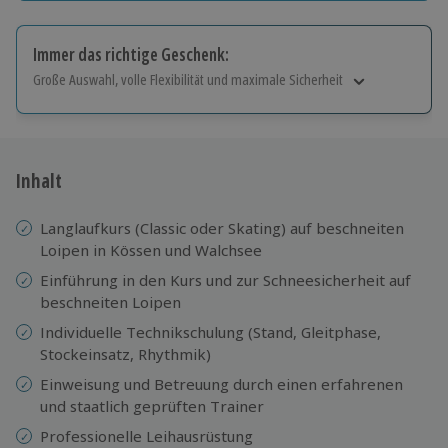
Immer das richtige Geschenk:
Große Auswahl, volle Flexibilität und maximale Sicherheit
Große Auswahl
Über 9.000 Erlebnisse.
Volle Flexibilität
Jeder Gutschein für alle Erlebnisse einlösbar.
Inhalt
Maximale Sicherheit
10 Jahre gültig & verlängerbar.
Langlaufkurs (Classic oder Skating) auf beschneiten
Loipen in Kössen und Walchsee
Einführung in den Kurs und zur Schneesicherheit auf
beschneiten Loipen
Individuelle Technikschulung (Stand, Gleitphase,
Stockeinsatz, Rhythmik)
Einweisung und ​​Betreuung durch einen erfahrenen
und staatlich geprüften Trainer
Professionelle Leihausrüstung