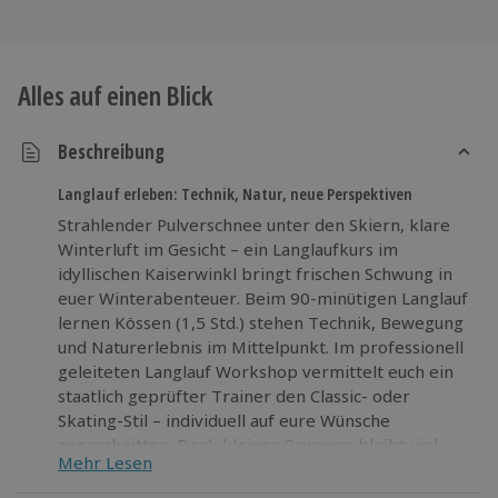
Alles auf einen Blick
Beschreibung
Langlauf erleben: Technik, Natur, neue Perspektiven
Strahlender Pulverschnee unter den Skiern, klare
Winterluft im Gesicht – ein Langlaufkurs im
idyllischen Kaiserwinkl bringt frischen Schwung in
euer Winterabenteuer. Beim 90-minütigen Langlauf
lernen Kössen (1,5 Std.) stehen Technik, Bewegung
und Naturerlebnis im Mittelpunkt. Im professionell
geleiteten Langlauf Workshop vermittelt euch ein
staatlich geprüfter Trainer den Classic- oder
Skating-Stil – individuell auf eure Wünsche
zugeschnitten. Dank kleiner Gruppen bleibt viel
Mehr Lesen
Raum für persönliche Betreuung und gezieltes
Training. Auf schneesicheren Loipen in Kössen und